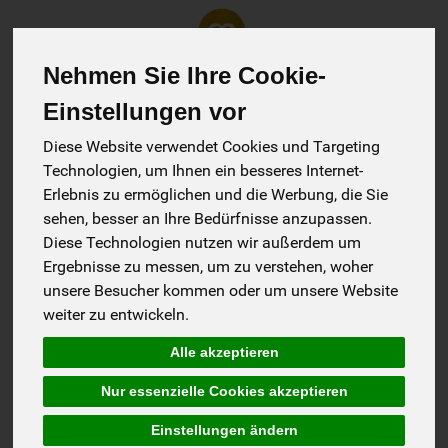
Nehmen Sie Ihre Cookie-
Einstellungen vor
Produkt
Diese Website verwendet Cookies und Targeting
Technologien, um Ihnen ein besseres Internet-
Erlebnis zu ermöglichen und die Werbung, die Sie
Jetzt registrieren
sehen, besser an Ihre Bedürfnisse anzupassen.
Diese Technologien nutzen wir außerdem um
Ergebnisse zu messen, um zu verstehen, woher
Gib unten deine E-Mail-Adresse ein. Wir senden dir
unsere Besucher kommen oder um unsere Website
einen 6-stelligen Code zu, um dich zu verifizieren und
weiter zu entwickeln.
dein Konto zu sichern.
Alle akzeptieren
Nur essenzielle Cookies akzeptieren
Einstellungen ändern
Löse bitte folgende Aufgabe: