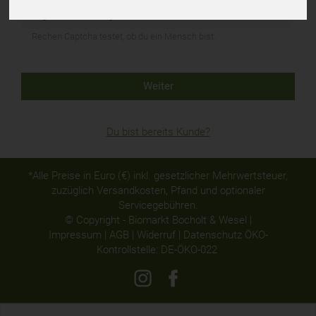
Rechen Captcha testet, ob du ein Mensch bist.
Weiter
Du bist bereits Kunde?
*Alle Preise in Euro (€) inkl. gesetzlicher Mehrwertsteuer,
zuzüglich Versandkosten, Pfand und optionaler
Servicegebühren.
© Copyright - Biomarkt Bocholt & Wesel |
Impressum
|
AGB
|
Widerruf
|
Datenschutz
ÖKO-
Kontrollstelle: DE-ÖKO-022