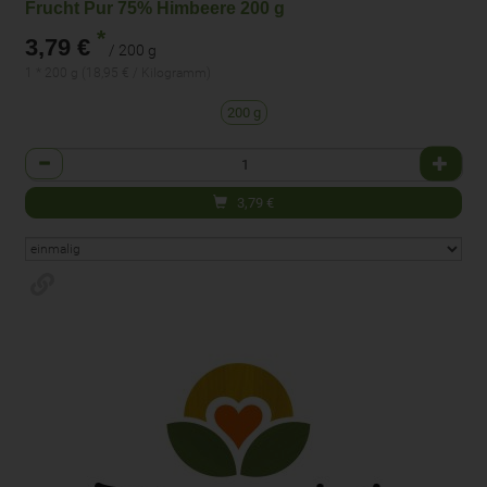
Frucht Pur 75% Himbeere 200 g
*
3,79 €
/ 200 g
1 * 200 g (18,95 € / Kilogramm)
200 g
Anzahl
3,79
€