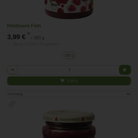
Himbeere Fein
*
3,99 €
/ 280 g
1 * 280 g (14,25 € / Kilogramm)
280 g
Anzahl
3,99
€