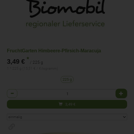
FruchtGarten Himbeere-Pfirsich-Maracuja
*
3,49 €
/ 225 g
1 * 225 g (15,51 € / Kilogramm)
225 g
Anzahl
3,49
€