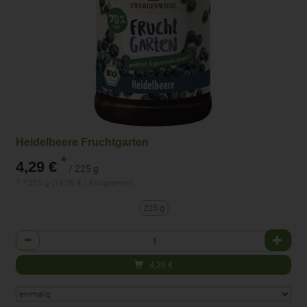
Heidelbeere Fruchtgarten
*
4,29 €
/ 225 g
1 * 225 g (19,06 € / Kilogramm)
225 g
Anzahl
4,29
€