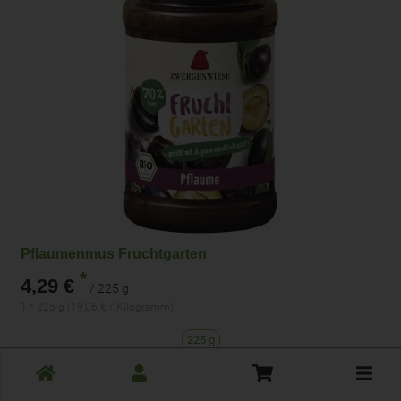
Pflaumenmus Fruchtgarten
*
4,29 €
/ 225 g
1 * 225 g (19,06 € / Kilogramm)
225 g
Toggle
Anzahl
cart