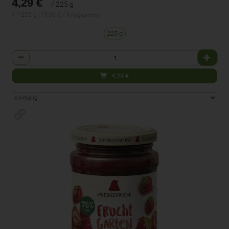
4,29 €
/ 225 g
1 * 225 g (19,06 € / Kilogramm)
225 g
Anzahl
4,29
€