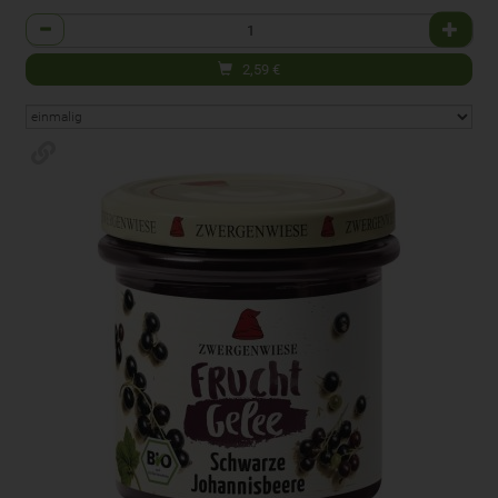
Anzahl
2,59
€