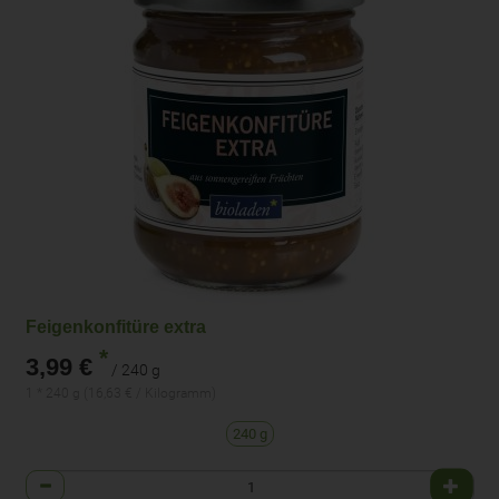
Feigenkonfitüre extra
*
3,99 €
/ 240 g
1 * 240 g (16,63 € / Kilogramm)
240 g
Anzahl