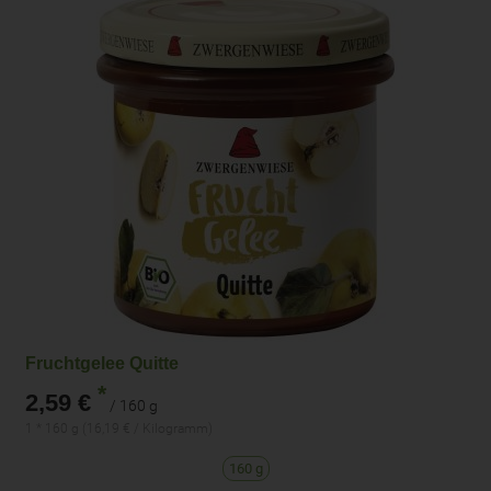
Fruchtgelee Quitte
*
2,59 €
/ 160 g
1 * 160 g (16,19 € / Kilogramm)
160 g