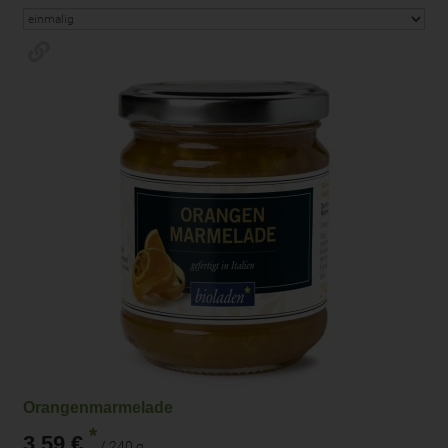
Orangenmarmelade
*
3,59 €
/ 240 g