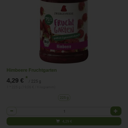
Himbeere Fruchtgarten
*
4,29 €
/ 225 g
1 * 225 g (19,06 € / Kilogramm)
225 g
Anzahl
4,29
€