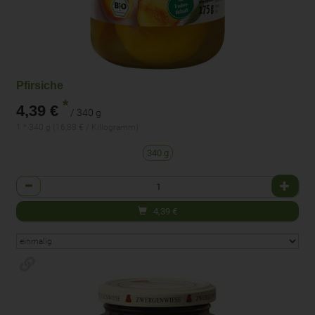
Pfirsiche
*
4,39 €
/ 340 g
1 * 340 g (16,88 € / Killogramm)
340 g
Anzahl
4,39
€