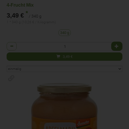
4-Frucht Mix
*
3,49 €
/ 340 g
1 * 340 g (10,26 € / Kilogramm)
340 g
Anzahl
3,49
€