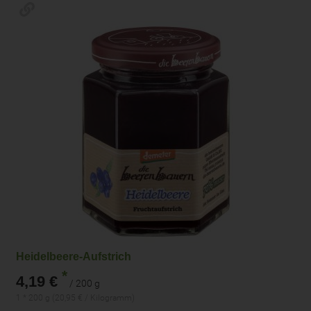
Heidelbeere-Aufstrich
*
4,19 €
/ 200 g
1 * 200 g (20,95 € / Kilogramm)