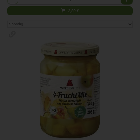
3,89
€