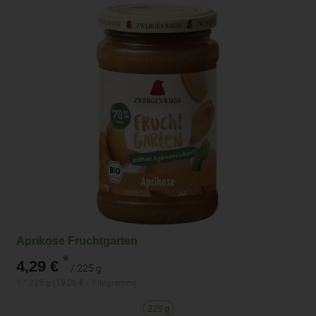
Aprikose Fruchtgarten
*
4,29 €
/ 225 g
1 * 225 g (19,06 € / Kilogramm)
225 g