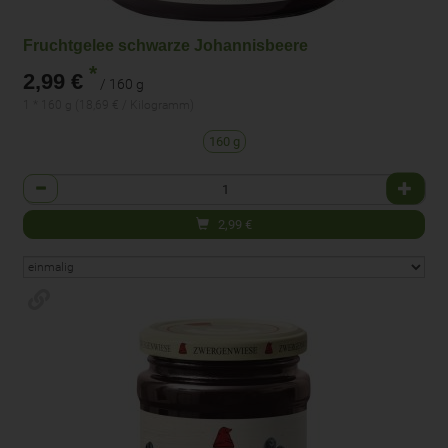
Fruchtgelee schwarze Johannisbeere
*
2,99 €
/ 160 g
1 * 160 g (18,69 € / Kilogramm)
160 g
Anzahl
2,99
€