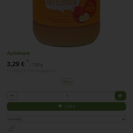
Apfelmark
*
3,29 €
/ 700 g
1 * 700 g (4,70 € / Kilogramm)
700 g
Anzahl
3,29
€