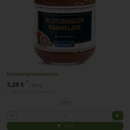
Blutorangenmarmelade
*
3,29 €
/ 240 g
1 * 240 g (13,71 € / Kilogramm)
240 g
Anzahl
3,29
€