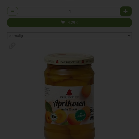
Anzahl
4,29
€