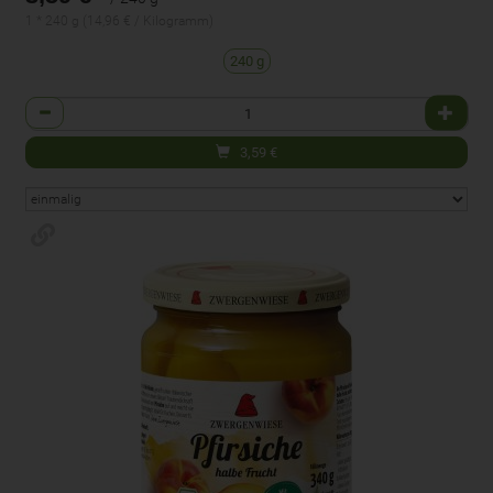
1 * 240 g (14,96 € / Kilogramm)
240 g
Anzahl
3,59
€