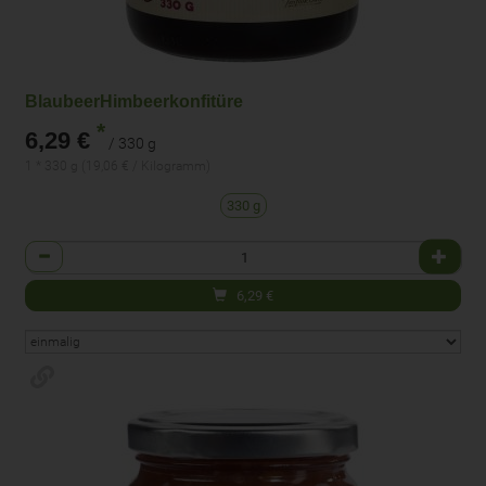
BlaubeerHimbeerkonfitüre
*
6,29 €
/ 330 g
1 * 330 g (19,06 € / Kilogramm)
330 g
Anzahl
6,29
€