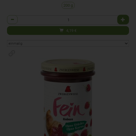
200 g
Anzahl
4,19
€