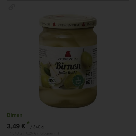
Birnen
*
3,49 €
/ 340 g
1 * 340 g (10,26 € / Kilogramm)