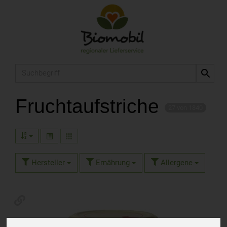
Produkt
Fruchtaufstriche
27 von 1840
Hersteller
Ernährung
Allergene