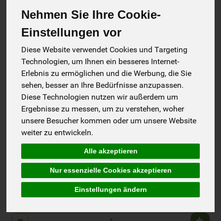
Nehmen Sie Ihre Cookie-
Einstellungen vor
Diese Website verwendet Cookies und Targeting
Technologien, um Ihnen ein besseres Internet-
Erlebnis zu ermöglichen und die Werbung, die Sie
sehen, besser an Ihre Bedürfnisse anzupassen.
Diese Technologien nutzen wir außerdem um
Ergebnisse zu messen, um zu verstehen, woher
unsere Besucher kommen oder um unsere Website
weiter zu entwickeln.
Erdbeere Fein
Alle akzeptieren
*
3,89 €
/ 280 g
Nur essenzielle Cookies akzeptieren
1 * 280 g (13,89 € / Kilogramm)
Einstellungen ändern
280 g
Anzahl