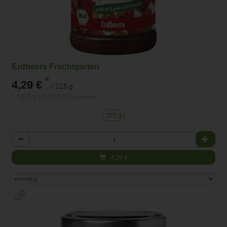
Erdbeere Fruchtgarten
*
4,29 €
/ 225 g
1 * 225 g (19,06 € / Kilogramm)
225 g
Anzahl
4,29
€