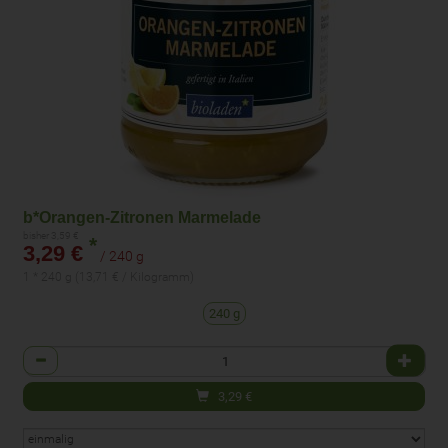
b*Orangen-Zitronen Marmelade
bisher 3,59 €
*
3,29 €
/ 240 g
1 * 240 g (13,71 € / Kilogramm)
240 g
Anzahl
3,29
€