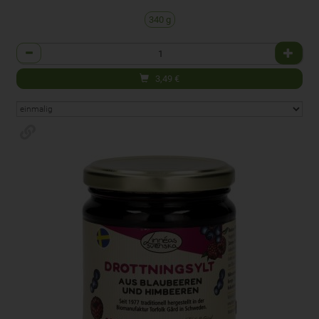
340 g
Anzahl
3,49
€