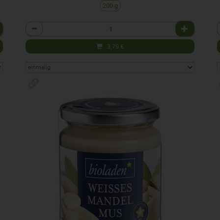
200 g
Anzahl
3,79
€