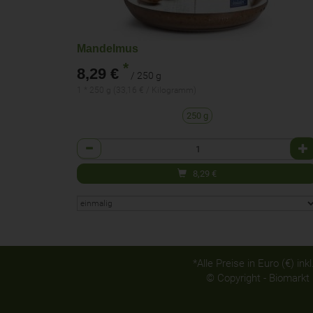
Mandelmus
*
8,29 €
/ 250 g
1 * 250 g (33,16 € / Kilogramm)
250 g
Anzahl
8,29
€
*Alle Preise in Euro (€) i
© Copyright - Biomarkt