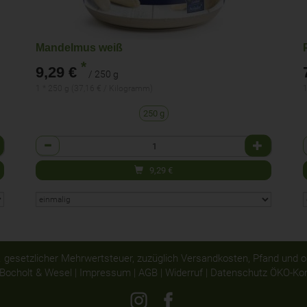
Mandelmus weiß
*
9,29 €
/ 250 g
1 * 250 g (37,16 € / Kilogramm)
1
250 g
Anzahl
9,29
€
nkl. gesetzlicher Mehrwertsteuer, zuzüglich Versandkosten, Pfand und 
 Bocholt & Wesel |
Impressum
|
AGB
|
Widerruf
|
Datenschutz
ÖKO-Kont