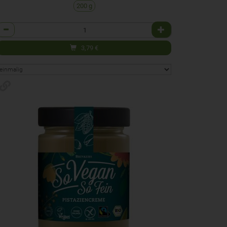
200 g
Anzahl
3,79
€