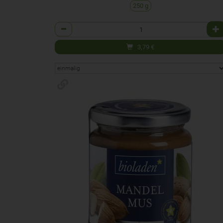
250 g
Anzahl
3,79
€