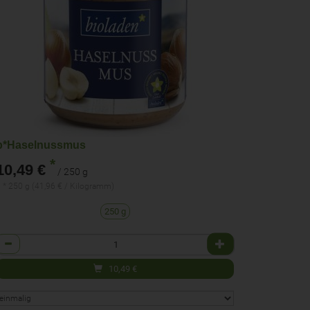
b*Haselnussmus
*
10,49 €
/ 250 g
 * 250 g (41,96 € / Kilogramm)
250 g
Anzahl
10,49
€