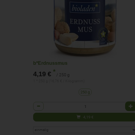
b*Erdnussmus
*
4,19 €
/ 250 g
1 * 250 g (16,76 € / Kilogramm)
250 g
Anzahl
4,19
€