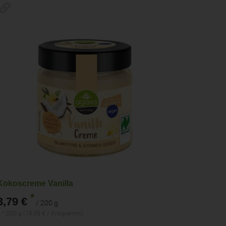
Kokoscreme Vanilla
*
3,79 €
/ 200 g
 * 200 g (18,95 € / Kilogramm)