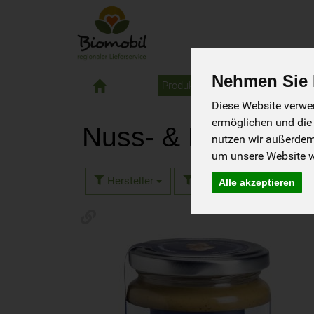
Nehmen Sie I
Biomobil
Produkte
Liefergebiet
Bestell
Diese Website verwen
ermöglichen und die
Nuss- & Mandelm
nutzen wir außerde
um unsere Website we
Hersteller
Ernährung
Aller
Alle akzeptieren