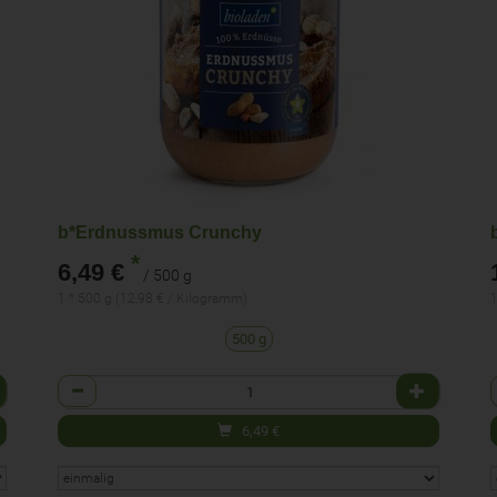
b*Erdnussmus Crunchy
*
6,49 €
/ 500 g
1 * 500 g (12,98 € / Kilogramm)
1
500 g
Anzahl
6,49
€