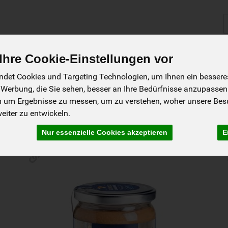
P
hre Cookie-Einstellungen vor
ablauf
Biokisten
Angebote
Fragen/ FAQ
zur Website
det Cookies und Targeting Technologien, um Ihnen ein besseres 
 Werbung, die Sie sehen, besser an Ihre Bedürfnisse anzupassen
us
m um Ergebnisse zu messen, um zu verstehen, woher unsere Be
9 von 1845
iter zu entwickeln.
gene
Nur essenzielle Cookies akzeptieren
E