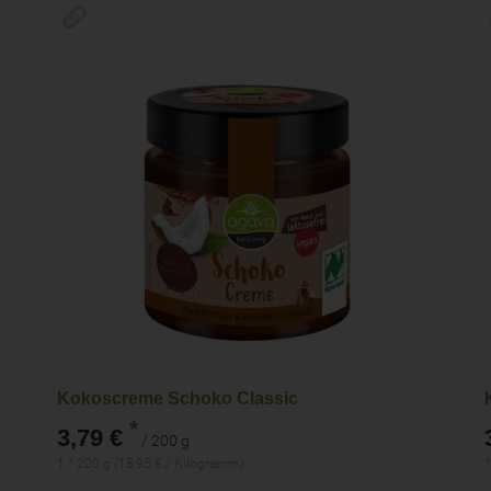
Kokoscreme Schoko Classic
*
3,79 €
/ 200 g
1 * 200 g (18,95 € / Kilogramm)
1