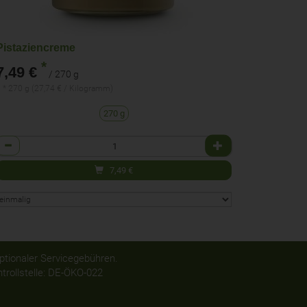
Pistaziencreme
*
7,49 €
/ 270 g
 * 270 g (27,74 € / Kilogramm)
270 g
Anzahl
7,49
€
optionaler Servicegebühren.
rollstelle: DE-ÖKO-022