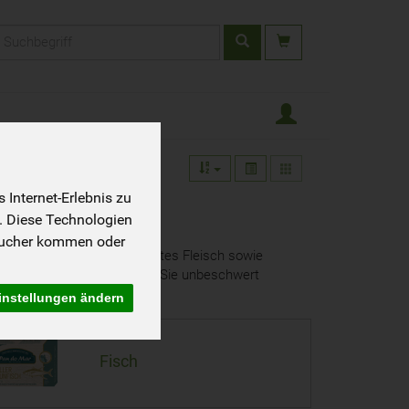
rodukt
Internet-Erlebnis zu
. Diese Technologien
sucher kommen oder
nitt, Bratwurst, ausgewähltes Fleisch sowie
io-Aquakultur. So genießen Sie unbeschwert
instellungen ändern
Fisch