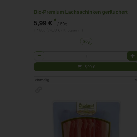
Bio-Premium Lachsschinken geräuchert
*
5,99 €
/ 80g
1 * 80g (74,88 € / Kilogramm)
80g
Anzahl
5,99
€