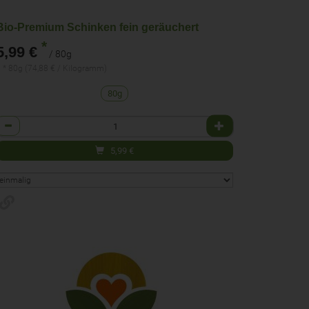
Bio-Premium Schinken fein geräuchert
*
5,99 €
/ 80g
 * 80g (74,88 € / Kilogramm)
80g
Anzahl
5,99
€