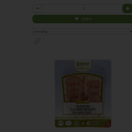
Anzahl
2,69
€