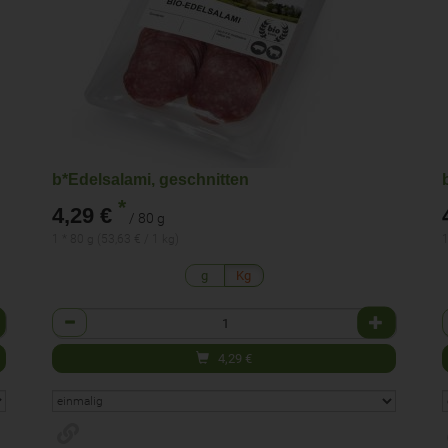
b*Edelsalami, geschnitten
*
4,29 €
/ 80 g
1 * 80 g (53,63 € / 1 kg)
1
g
Kg
Anzahl
4,29
€