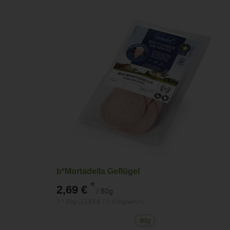
b*Mortadella Geflügel
*
2,69 €
/ 80g
1 * 80g (33,63 € / 1 Kilogramm)
80g