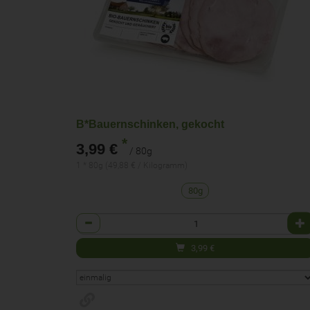
B*Bauernschinken, gekocht
*
3,99 €
/ 80g
1 * 80g (49,88 € / Kilogramm)
80g
Anzahl
3,99
€