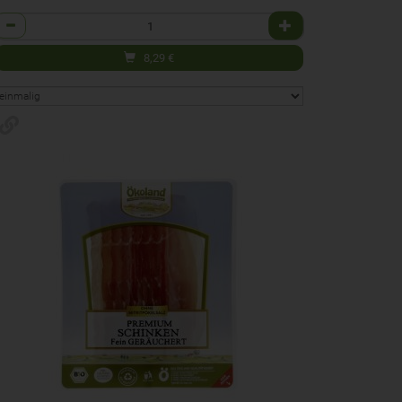
Anzahl
8,29
€