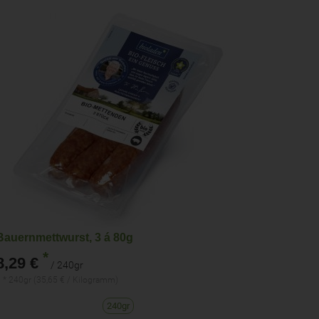
Bauernmettwurst, 3 á 80g
*
8,29 €
/ 240gr
 * 240gr (35,65 € / Kilogramm)
240gr