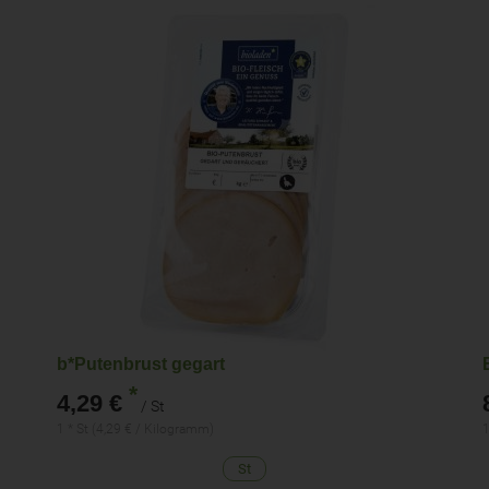
b*Putenbrust gegart
*
4,29 €
/ St
1 * St (4,29 € / Kilogramm)
1
St