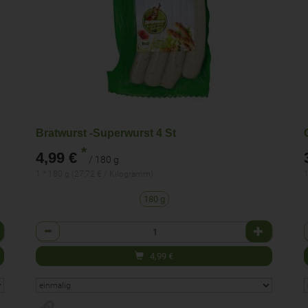
Bratwurst -Superwurst 4 St
*
4,99 €
/ 180 g
1 * 180 g (27,72 € / Kilogramm)
1
180 g
Anzahl
4,99
€