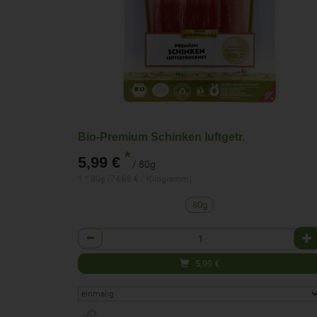
Bio-Premium Schinken luftgetr.
*
5,99 €
/ 80g
1 * 80g (74,88 € / Kilogramm)
80g
Anzahl
5,99
€