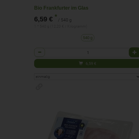
Bio Frankfurter im Glas
*
6,59 €
/ 540 g
1 * 540 g (12,20 € / Kilogramm)
540 g
Anzahl
6,59
€