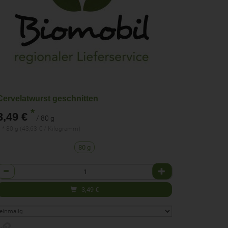
Cervelatwurst geschnitten
*
3,49 €
/ 80 g
 * 80 g (43,63 € / Kilogramm)
80 g
Anzahl
3,49
€