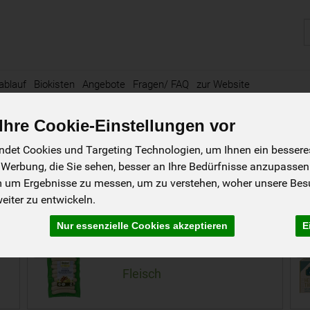
P
ablauf
Biokisten
Angebote
Fragen/ FAQ
zur Website
hre Cookie-Einstellungen vor
isch
47 von 1845
det Cookies und Targeting Technologien, um Ihnen ein besseres 
 Werbung, die Sie sehen, besser an Ihre Bedürfnisse anzupassen
ter Genuss mit klarer Herkunft
m um Ergebnisse zu messen, um zu verstehen, woher unsere Be
hhaltig gewonnener Bio-Fisch: Unser Sortiment umfasst feinen Aufsch
iter zu entwickeln.
us artgerechter Bio-Haltung, der Fisch aus nachhaltigem Fang oder B
enter Verarbeitung und vollem Geschmack.
Nur essenzielle Cookies akzeptieren
E
7
8
Fleisch