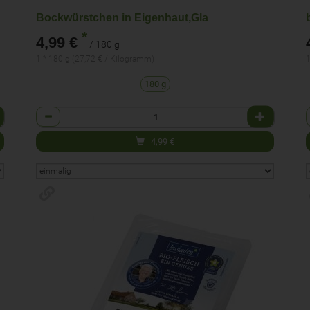
Bockwürstchen in Eigenhaut,Gla
*
4,99 €
/ 180 g
1 * 180 g (27,72 € / Kilogramm)
1
180 g
Anzahl
4,99
€