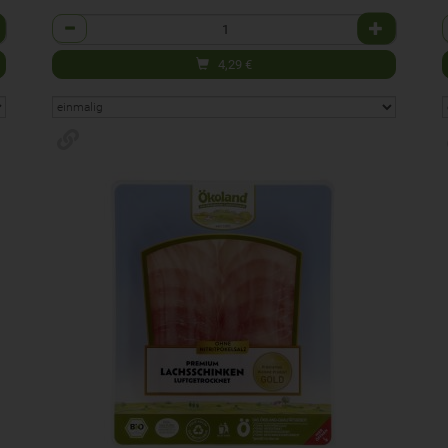
Anzahl
4,29
€