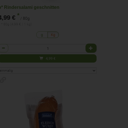
b* Rindersalami geschnitten
*
4,99 €
/ 80g
 * 80g (4,99 € / 1 kg)
g
Kg
Anzahl
4,99
€