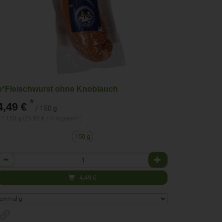
b*Fleischwurst ohne Knoblauch
*
4,49 €
/ 150 g
 * 150 g (29,95 € / Kilogramm)
150 g
Anzahl
4,49
€