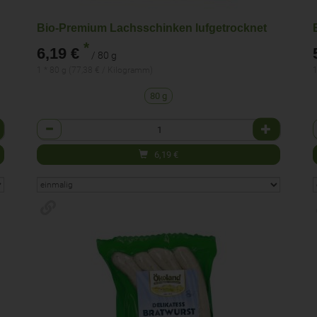
Bio-Premium Lachsschinken lufgetrocknet
*
6,19 €
/ 80 g
1 * 80 g (77,38 € / Kilogramm)
1
80 g
Anzahl
6,19
€