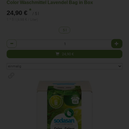
Color Waschmittel Lavendel Bag in Box
*
24,90 €
/ 5 l
1 * 5 l (4,98 € / Liter)
5 l
Anzahl
24,90
€