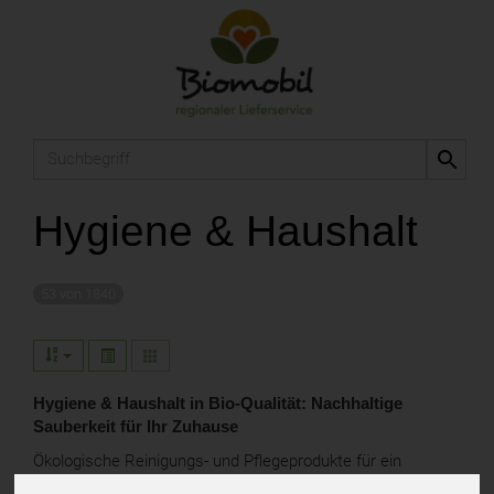
Produkt
Hygiene & Haushalt
53 von 1840
Hygiene & Haushalt in Bio-Qualität: Nachhaltige
Sauberkeit für Ihr Zuhause
Ökologische Reinigungs- und Pflegeprodukte für ein
nachhaltiges Zuhause: Hier finden Sie umweltfreundliche