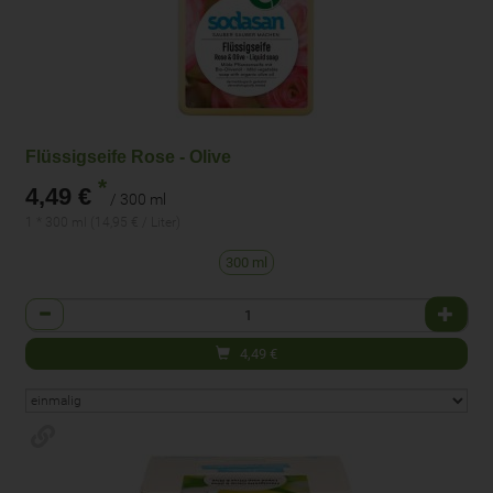
Flüssigseife Rose - Olive
*
4,49 €
/ 300 ml
1 * 300 ml (14,95 € / Liter)
300 ml
Anzahl
4,49
€