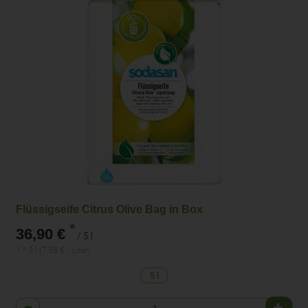
Flüssigseife Citrus Olive Bag in Box
*
36,90 €
/ 5 l
1 * 5 l (7,38 € / Liter)
5 l
Anzahl