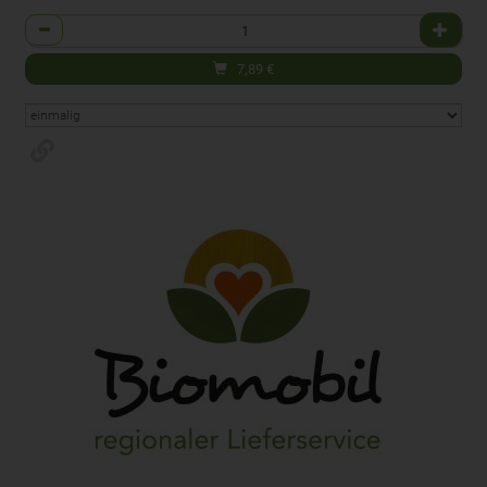
Anzahl
7,89
€