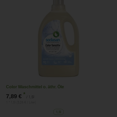
Color Waschmittel o. äthr. Öle
*
7,89 €
/ 1,5l
1 * 1,5l (5,26 € / Liter)
1,5l