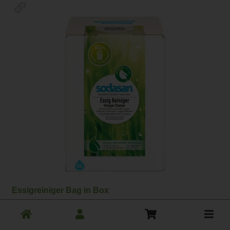
Essigreiniger Bag in Box
*
20,90 €
/ 5 l
Toggle
1 * 5 l (4,18 € / Liter)
cart