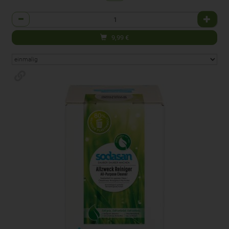
Anzahl
9,99
€