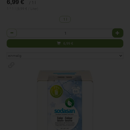
6,99 €
/ 1 l
1 * 1 l (6,99 € / Liter)
1 l
Anzahl
6,99
€