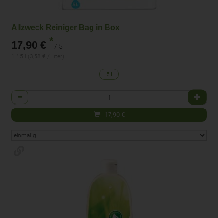
Allzweck Reiniger Bag in Box
*
17,90 €
/ 5 l
1 * 5 l (3,58 € / Liter)
5 l
Anzahl
17,90
€