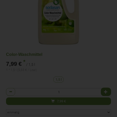
Color-Waschmittel
*
7,99 €
/ 1,5 l
1 * 1,5 l (5,33 € / Liter)
1,5 l
Anzahl
7,99
€