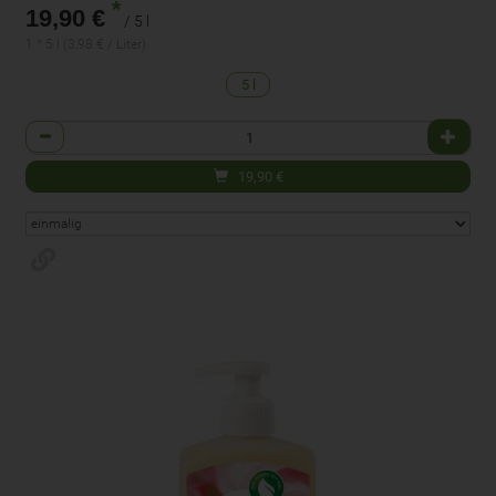
*
19,90 €
/ 5 l
1 * 5 l (3,98 € / Liter)
5 l
Anzahl
19,90
€