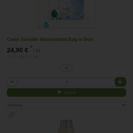
Color Sensitiv Waschmittel Bag in Box
*
24,90 €
/ 5 l
1 * 5 l (4,98 € / Liter)
5 l
Anzahl
24,90
€