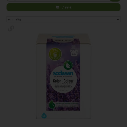
7,99
€