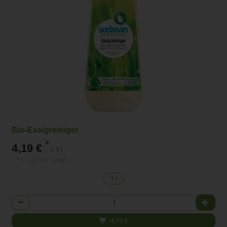
Bio-Essigreiniger
*
4,19 €
/ 1 l
1 * 1 l (4,19 € / Liter)
1 l
Anzahl
4,19
€