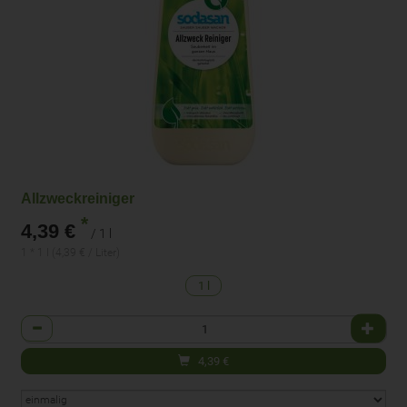
Allzweckreiniger
*
4,39 €
/ 1 l
1 * 1 l (4,39 € / Liter)
1 l
Anzahl
4,39
€