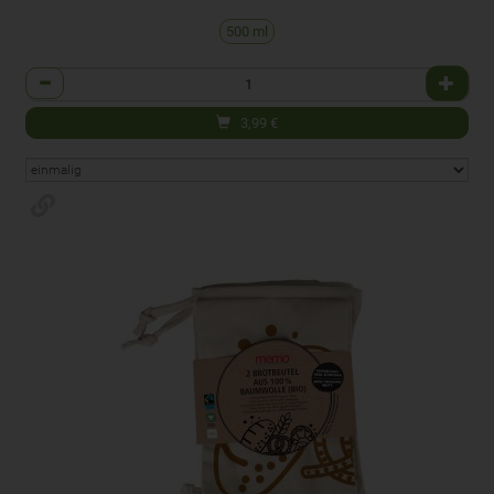
500 ml
Anzahl
3,99
€