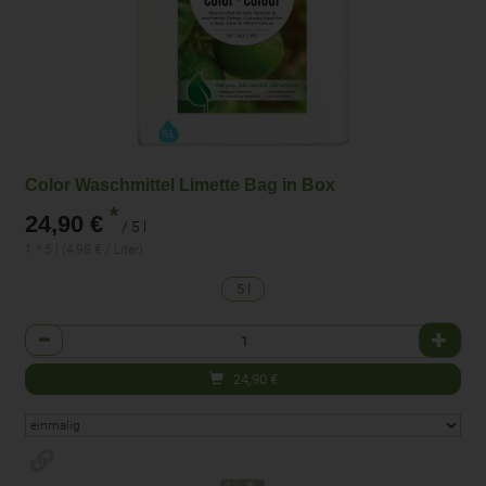
Color Waschmittel Limette Bag in Box
*
24,90 €
/ 5 l
1 * 5 l (4,98 € / Liter)
5 l
Anzahl
24,90
€