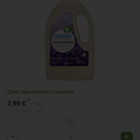
Color Waschmittel Lavendel
*
7,99 €
/ 1,5 l
1 * 1,5 l (5,33 € / Liter)
1,5 l
Anzahl