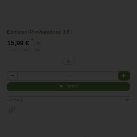
Edelstahl Proviantdose 0,9 l
*
15,99 €
/ St
1 * St (15,99 € / Stk)
St
Anzahl
15,99
€