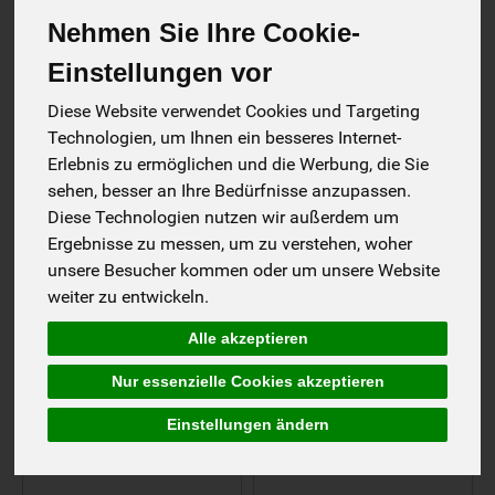
Putzmittel, Waschmittel, Seifen sowie plastikfreie
Nehmen Sie Ihre Cookie-
Haushaltshelfer. Frei von aggressiven Chemikalien,
biologisch abbaubar und hautverträglich – ideal für
Einstellungen vor
Allergiker und umweltbewusste Haushalte. Mit unserem
nachhaltigen Hygiene- und Haushaltssortiment sorgen Sie
Diese Website verwendet Cookies und Targeting
für Sauberkeit, ohne der Natur zu schaden. Bewusst
Technologien, um Ihnen ein besseres Internet-
putzen, waschen und wohlfühlen.
Erlebnis zu ermöglichen und die Werbung, die Sie
sehen, besser an Ihre Bedürfnisse anzupassen.
17
13
Diese Technologien nutzen wir außerdem um
Ergebnisse zu messen, um zu verstehen, woher
unsere Besucher kommen oder um unsere Website
weiter zu entwickeln.
Putzmittel
Waschmittel
Alle akzeptieren
Nur essenzielle Cookies akzeptieren
13
10
Einstellungen ändern