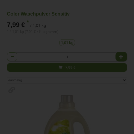
Color Waschpulver Sensitiv
*
7,99 €
/ 1,01 kg
1 * 1,01 kg (7,91 € / Kilogramm)
1,01 kg
Anzahl
7,99
€