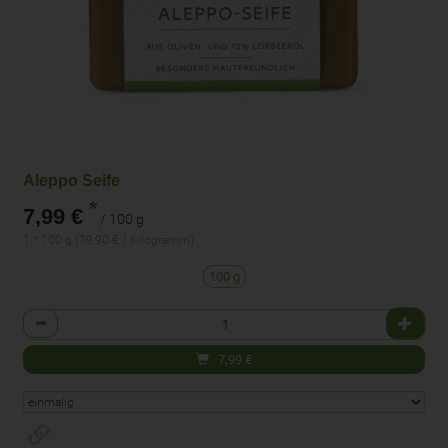
Aleppo Seife
*
7,99 €
/ 100 g
1 * 100 g (79,90 € / Kilogramm)
100 g
Anzahl
7,99
€