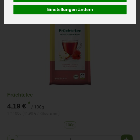
Einstellungen ändern
Früchtetee
*
4,19 €
/ 100g
1 * 100g (41,90 € / Kilogramm)
100g
Anzahl