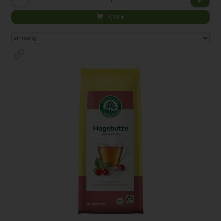
4,19
€