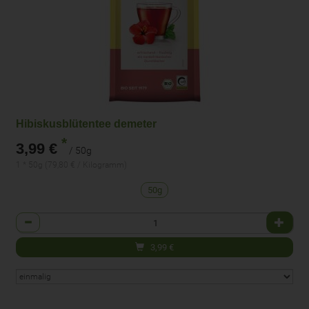
Hibiskusblütentee demeter
*
3,99 €
/ 50g
1 * 50g (79,80 € / Kilogramm)
50g
Anzahl
3,99
€