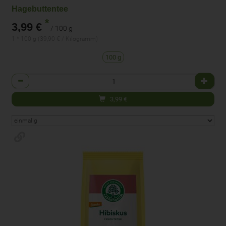
Hagebuttentee
*
3,99 €
/ 100 g
1 * 100 g (39,90 € / Kilogramm)
100 g
Anzahl
3,99
€