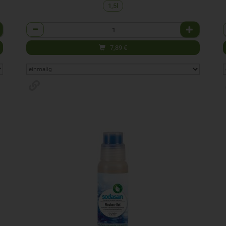
1,5l
Anzahl
7,89
€