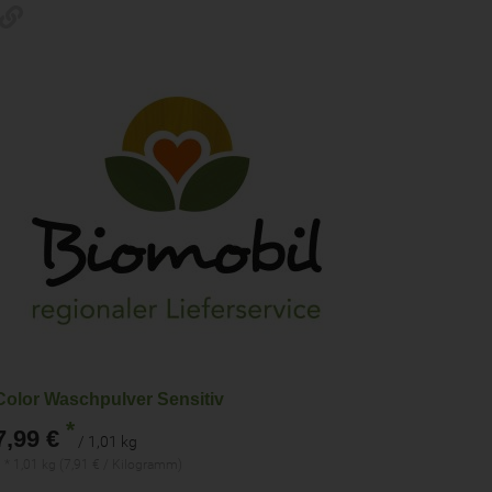
Color Waschpulver Sensitiv
*
7,99 €
/ 1,01 kg
 * 1,01 kg (7,91 € / Kilogramm)