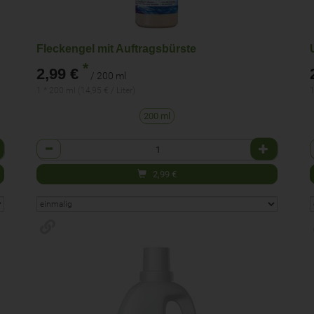
Fleckengel mit Auftragsbürste
*
2,99 €
/ 200 ml
1 * 200 ml (14,95 € / Liter)
1
200 ml
Anzahl
2,99
€