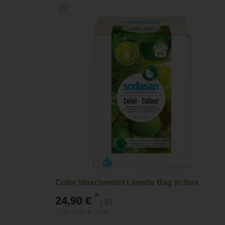
Color Waschmittel Limette Bag in Box
*
24,90 €
/ 5 l
1 * 5 l (4,98 € / Liter)