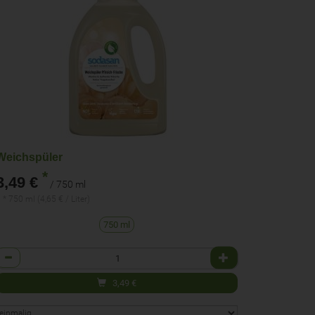
Weichspüler
*
3,49 €
/ 750 ml
 * 750 ml (4,65 € / Liter)
750 ml
Anzahl
3,49
€