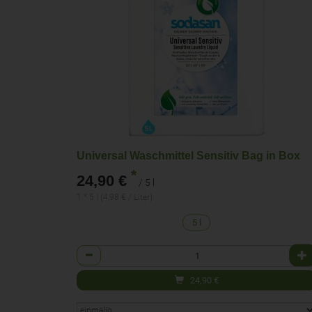
Universal Waschmittel Sensitiv Bag in Box
*
24,90 €
/ 5 l
1 * 5 l (4,98 € / Liter)
5 l
Anzahl
24,90
€