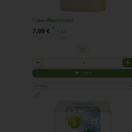
Color-Waschmittel
*
7,99 €
/ 1,5 l
1 * 1,5 l (5,33 € / Liter)
1,5 l
Anzahl
7,99
€