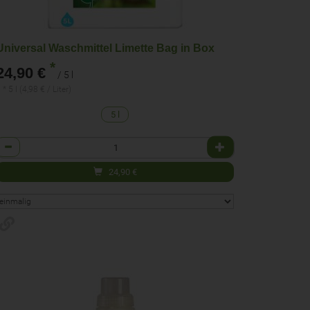
Universal Waschmittel Limette Bag in Box
*
24,90 €
/ 5 l
 * 5 l (4,98 € / Liter)
5 l
Anzahl
24,90
€