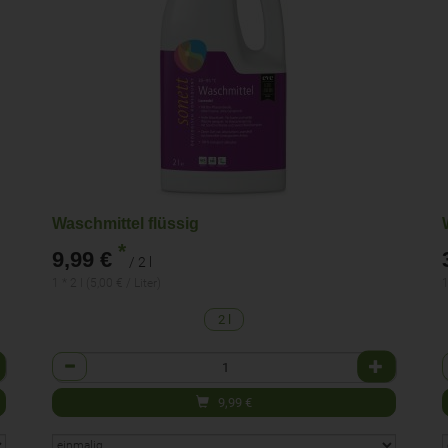
Waschmittel flüssig
*
9,99 €
/ 2 l
1 * 2 l (5,00 € / Liter)
1
2 l
Anzahl
9,99
€