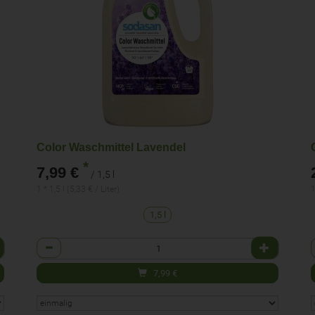
Color Waschmittel Lavendel
*
7,99 €
/ 1,5 l
1 * 1,5 l (5,33 € / Liter)
1
1,5 l
Anzahl
7,99
€