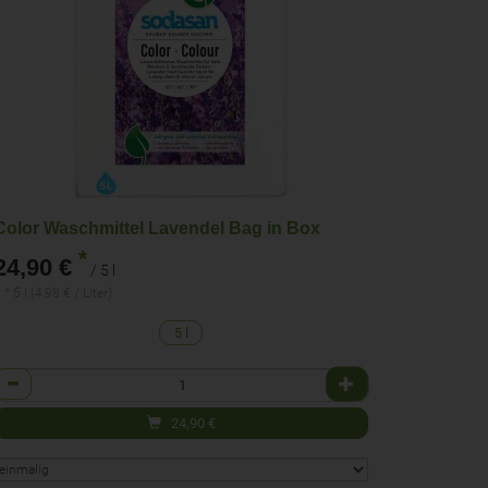
Color Waschmittel Lavendel Bag in Box
*
24,90 €
/ 5 l
 * 5 l (4,98 € / Liter)
5 l
Anzahl
24,90
€