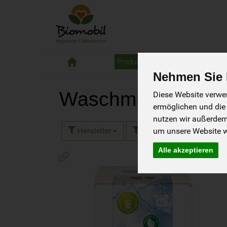
Biomobil
Produkte
Liefergebiet
Bestell
Nehmen Sie I
Waschmittel
Diese Website verwen
13 von 1840
ermöglichen und die
nutzen wir außerde
Hersteller
Ernährung
Aller
um unsere Website we
Alle akzeptieren