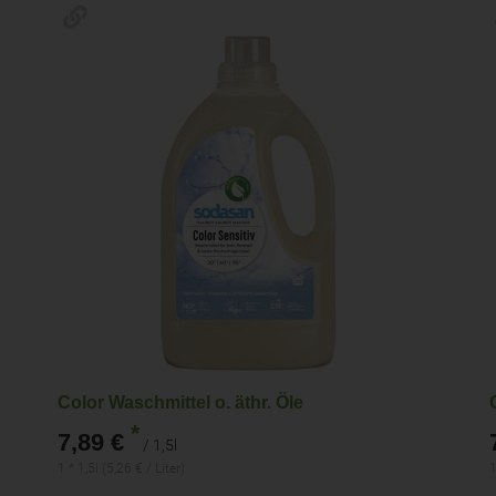
Color Waschmittel o. äthr. Öle
*
7,89 €
/ 1,5l
1 * 1,5l (5,26 € / Liter)
1