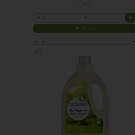
5 l
Anzahl
24,90
€