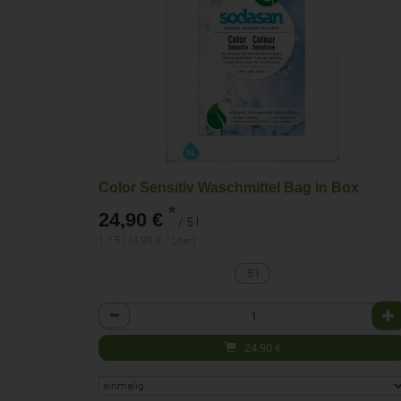
Color Sensitiv Waschmittel Bag in Box
*
24,90 €
/ 5 l
1 * 5 l (4,98 € / Liter)
5 l
Anzahl
24,90
€