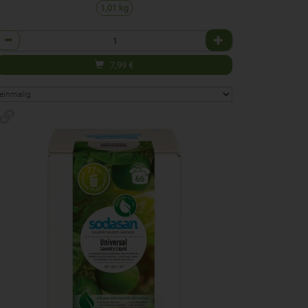
1,01 kg
Anzahl
7,99
€