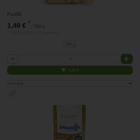
Fusilli
*
1,49 €
/ 500 g
1 * 500 g (2,98 € / Kilogramm)
500 g
Anzahl
1,49
€