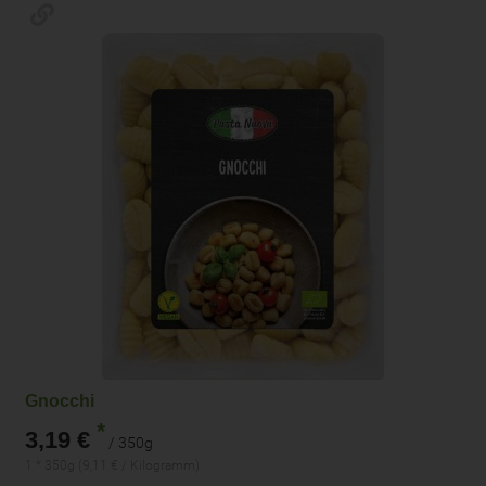
Gnocchi
*
3,19 €
/ 350g
1 * 350g (9,11 € / Kilogramm)