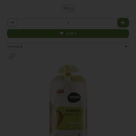
500 g
Anzahl
3,49
€