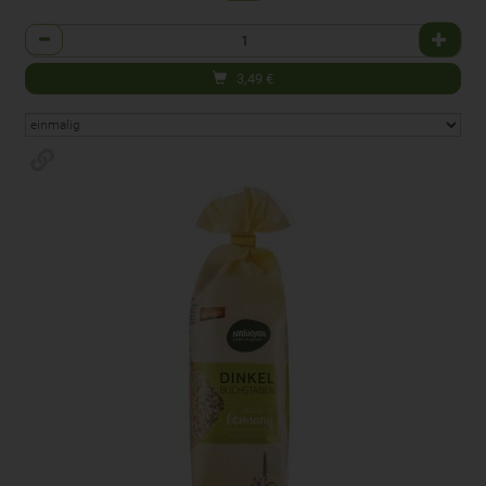
Anzahl
3,49
€