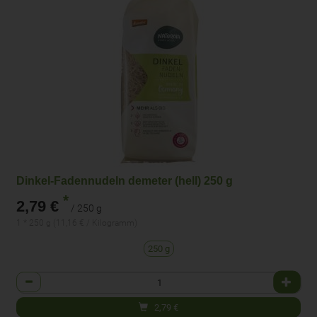
Dinkel-Fadennudeln demeter (hell) 250 g
*
2,79 €
/ 250 g
1 * 250 g (11,16 € / Kilogramm)
250 g
Anzahl
2,79
€