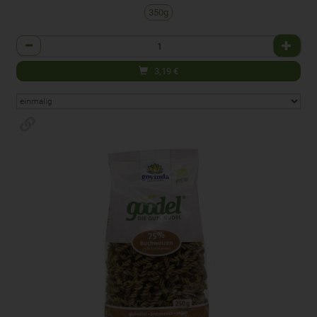
350g
Anzahl
3,19
€