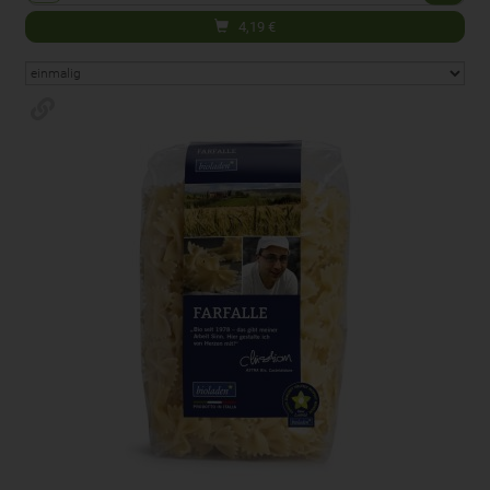
4,19
€