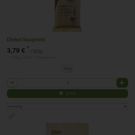
Dinkel-Spaghetti
*
3,79 €
/ 500g
1 * 500g (7,58 € / Kilogramm)
500g
Anzahl
3,79
€