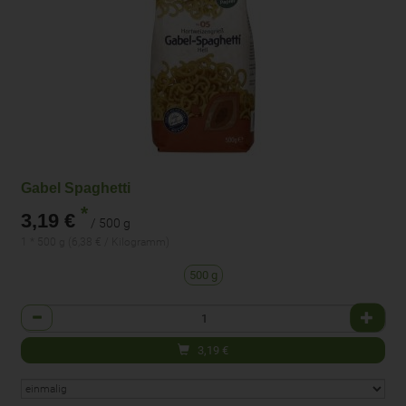
Gabel Spaghetti
*
3,19 €
/ 500 g
1 * 500 g (6,38 € / Kilogramm)
500 g
Anzahl
3,19
€