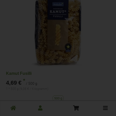
Kamut Fusilli
*
4,69 €
/ 500 g
1 * 500 g (9,38 € / Kilogramm)
500 g
Toggle
Anzahl
cart