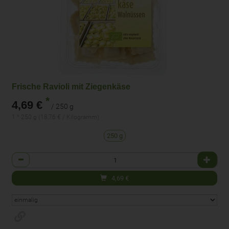
Frische Ravioli mit Ziegenkäse
*
4,69 €
/ 250 g
1 * 250 g (18,76 € / Kilogramm)
250 g
Anzahl
4,69
€