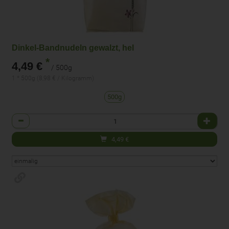
Dinkel-Bandnudeln gewalzt, hel
*
4,49 €
/ 500g
1 * 500g (8,98 € / Kilogramm)
500g
Anzahl
4,49
€