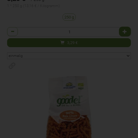
1 * 250 g (13,16 € / Kilogramm)
250 g
Anzahl
3,29
€