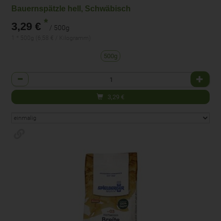
Bauernspätzle hell, Schwäbisch
*
3,29 €
/ 500g
1 * 500g (6,58 € / Kilogramm)
500g
Anzahl
3,29
€