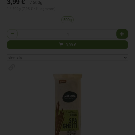
3,99 €
/ 500g
1 * 500g (7,98 € / Kilogramm)
500g
Anzahl
3,99
€