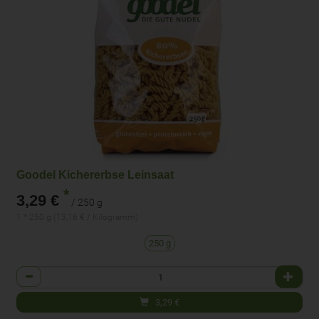
Goodel Kichererbse Leinsaat
*
3,29 €
/ 250 g
1 * 250 g (13,16 € / Kilogramm)
250 g
Anzahl
3,29
€