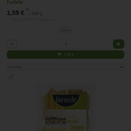
Farfalle
*
1,59 €
/ 500 g
1 * 500 g (3,18 € / Kilogramm)
500 g
Anzahl
1,59
€