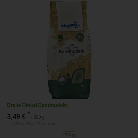
Breite Dinkel Bandnudeln
*
3,49 €
/ 500 g
1 * 500 g (6,98 € / Kilogramm)
500 g