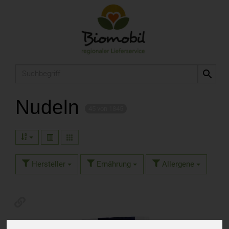
Produkt
Nudeln
45 von 1845
Hersteller
Ernährung
Allergene