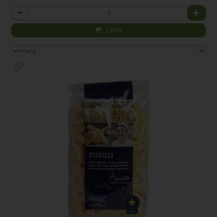
Anzahl
2,69
€