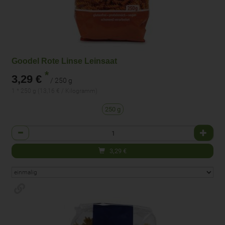
Goodel Rote Linse Leinsaat
*
3,29 €
/ 250 g
1 * 250 g (13,16 € / Kilogramm)
250 g
Anzahl
3,29
€