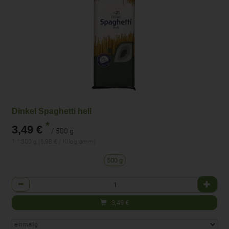
Dinkel Spaghetti hell
*
3,49 €
/ 500 g
1 * 500 g (6,98 € / Kilogramm)
500 g
Anzahl
3,49
€