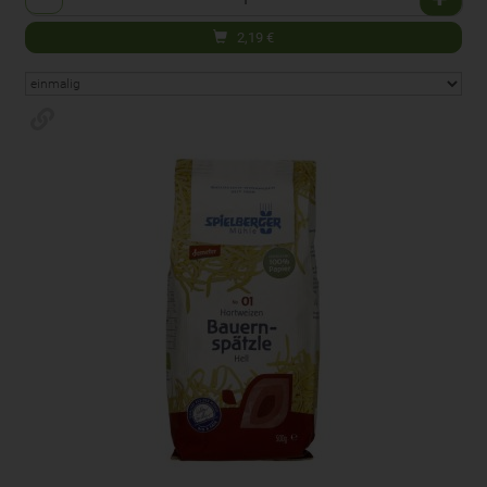
2,19
€