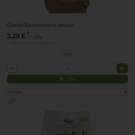
Goodel Buchweizen-Leinsaat
*
3,29 €
/ 250g
1 * 250g (13,16 € / Kilogramm)
250g
Anzahl
3,29
€