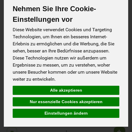
Nehmen Sie Ihre Cookie-
Einstellungen vor
Diese Website verwendet Cookies und Targeting
Technologien, um Ihnen ein besseres Internet-
Erlebnis zu ermöglichen und die Werbung, die Sie
sehen, besser an Ihre Bedürfnisse anzupassen.
Diese Technologien nutzen wir außerdem um
Ergebnisse zu messen, um zu verstehen, woher
unsere Besucher kommen oder um unsere Website
weiter zu entwickeln.
b*Spirali tricolore
Alle akzeptieren
*
2,19 €
/ 500 g
Nur essenzielle Cookies akzeptieren
1 * 500 g (4,38 € / Kilogramm)
Einstellungen ändern
500 g
Anzahl