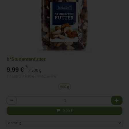
b*Studentenfutter
*
9,99 €
/ 500 g
1 * 500 g (19,98 € / Kilogramm)
500 g
Anzahl
9,99
€