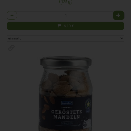
125 g
Anzahl
6,19
€