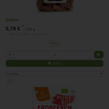
Datteln
*
5,79 €
/ 500 g
1 * 500 g (11,58 € / Kilogramm)
500 g
Anzahl
5,79
€