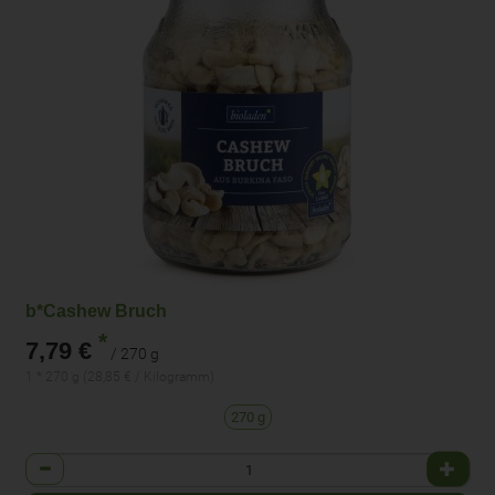
b*Cashew Bruch
*
7,79 €
/ 270 g
1 * 270 g (28,85 € / Kilogramm)
270 g
Anzahl