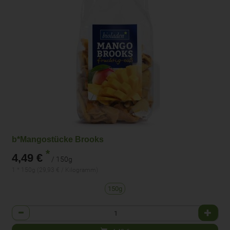
b*Mangostücke Brooks
*
4,49 €
/ 150g
1 * 150g (29,93 € / Kilogramm)
150g
Anzahl