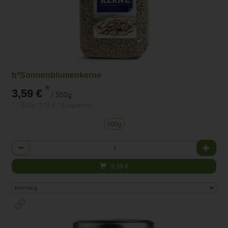
b*Sonnenblumenkerne
*
3,59 €
/ 500g
1 * 500g (7,18 € / Kilogramm)
500g
Anzahl
3,59
€