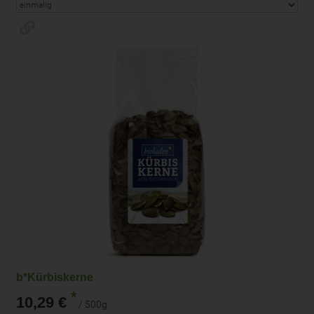
b*Kürbiskerne
*
10,29 €
/ 500g