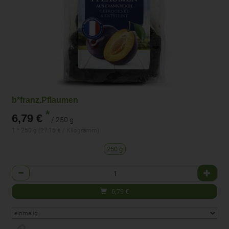
b*franz.Pflaumen
*
6,79 €
/ 250 g
1 * 250 g (27,16 € / Kilogramm)
250 g
Anzahl
6,79
€