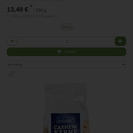
*
13,49 €
/ 500 g
1 * 500 g (26,98 € / Kilogramm)
500 g
Anzahl
13,49
€