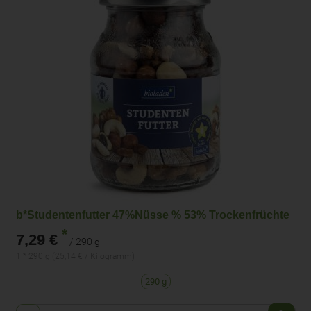
b*Studentenfutter 47%Nüsse % 53% Trockenfrüchte
*
7,29 €
/ 290 g
1 * 290 g (25,14 € / Kilogramm)
290 g
Anzahl