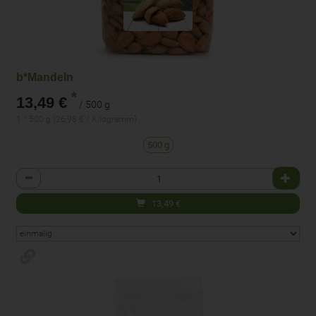
b*Mandeln
*
13,49 €
/ 500 g
1 * 500 g (26,98 € / Kilogramm)
500 g
Anzahl
13,49
€