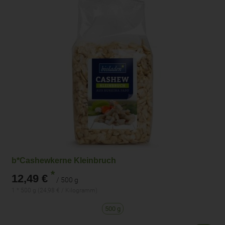
b*Cashewkerne Kleinbruch
*
12,49 €
/ 500 g
1 * 500 g (24,98 € / Kilogramm)
500 g