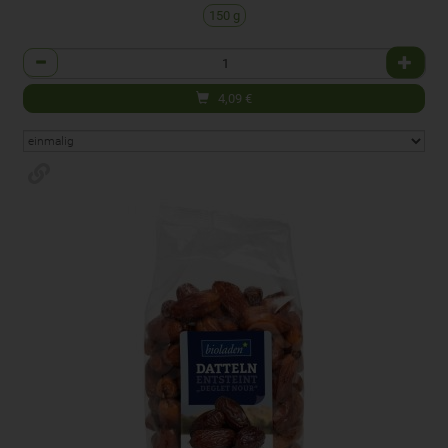
150 g
Anzahl
4,09
€