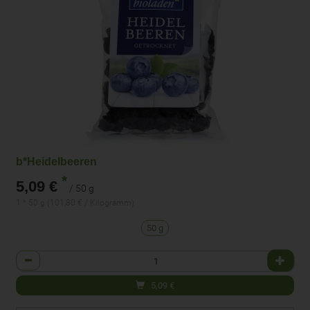
b*Heidelbeeren
*
5,09 €
/ 50 g
1 * 50 g (101,80 € / Kilogramm)
50 g
Anzahl
5,09
€