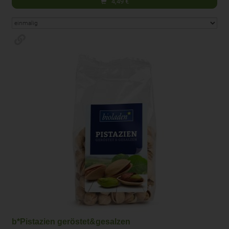
4,49
€
b*Pistazien geröstet&gesalzen