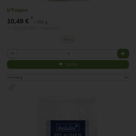
b*Feigen
*
10,49 €
/ 500 g
1 * 500 g (20,98 € / Kilogramm)
500 g
Anzahl
10,49
€