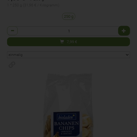
1 * 250 g (31,96 € / Kilogramm)
250 g
Anzahl
7,99
€