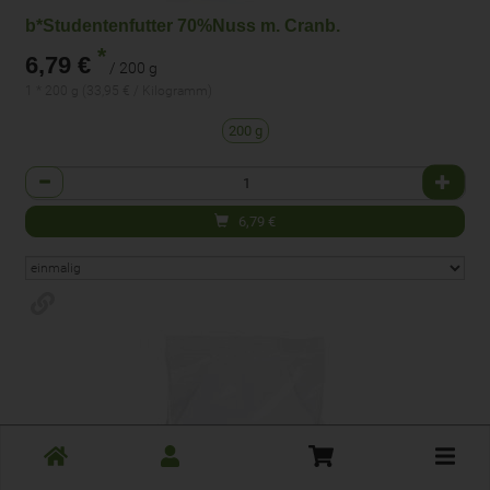
b*Studentenfutter 70%Nuss m. Cranb.
*
6,79 €
/ 200 g
1 * 200 g (33,95 € / Kilogramm)
200 g
Anzahl
6,79
€
Toggle
cart