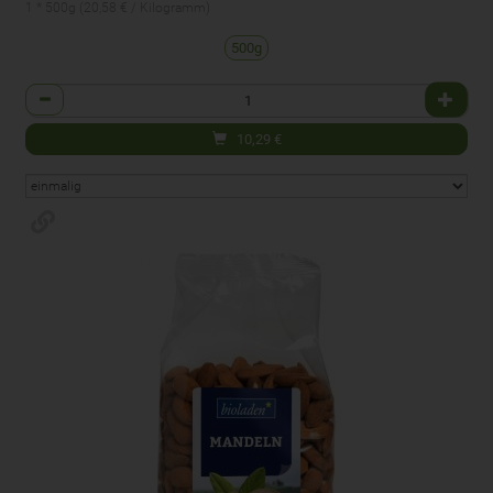
1 * 500g (20,58 € / Kilogramm)
500g
Anzahl
10,29
€