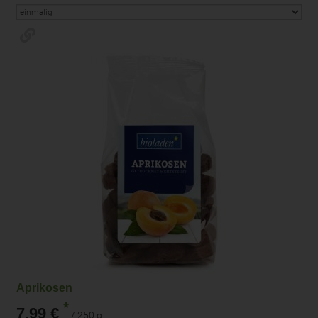
Aprikosen
*
7,99 €
/ 250 g