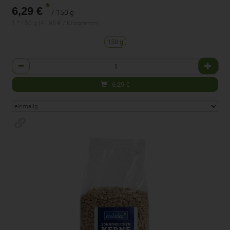
*
6,29 €
/ 150 g
1 * 150 g (41,95 € / Kilogramm)
150 g
Anzahl
6,29
€