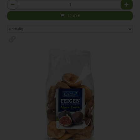
Anzahl
12,49
€