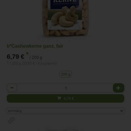
b*Cashewkerne ganz, fair
*
6,79 €
/ 200 g
1 * 200 g (33,95 € / Kilogramm)
200 g
Anzahl
6,79
€