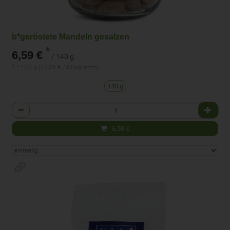
b*geröstete Mandeln gesalzen
*
6,59 €
/ 140 g
1 * 140 g (47,05 € / Kilogramm)
140 g
Anzahl
6,59
€