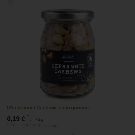
b*gebrannte Cashews süss geröstet
*
6,19 €
/ 125 g
1 * 125 g (49,52 € / Kilogramm)