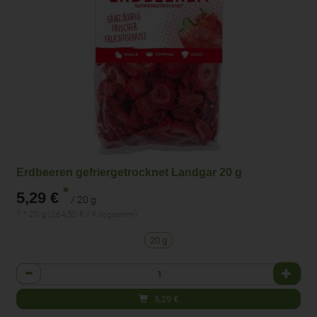
Erdbeeren gefriergetrocknet Landgar 20 g
*
5,29 €
/ 20 g
1 * 20 g (264,50 € / Kilogramm)
20 g
Anzahl
5,29
€