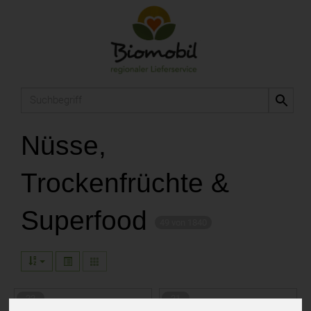
Produkt
Nüsse,
Trockenfrüchte &
Superfood
49 von 1840
22
21