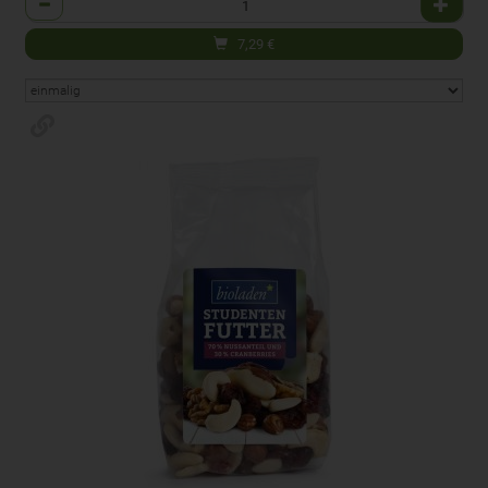
7,29
€