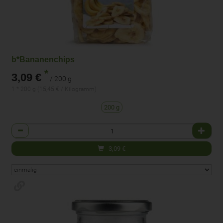
b*Bananenchips
*
3,09 €
/ 200 g
1 * 200 g (15,45 € / Kilogramm)
200 g
Anzahl
3,09
€