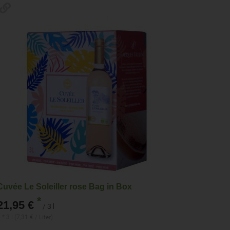
Cuvée Le Soleiller rose Bag in Box
*
21,95 €
/ 3 l
 * 3 l (7,31 € / Liter)