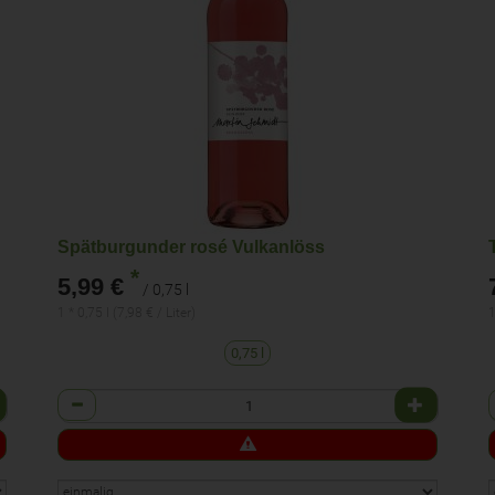
Spätburgunder rosé Vulkanlöss
*
5,99 €
/ 0,75 l
1 * 0,75 l (7,98 € / Liter)
1
0,75 l
Anzahl