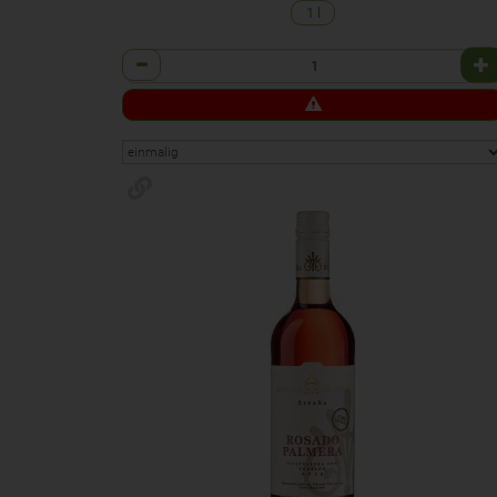
1 l
Anzahl