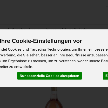
P
ablauf
Biokisten
Angebote
Fragen/ FAQ
zur Website
hre Cookie-Einstellungen vor
det Cookies und Targeting Technologien, um Ihnen ein besseres 
 Werbung, die Sie sehen, besser an Ihre Bedürfnisse anzupassen
m um Ergebnisse zu messen, um zu verstehen, woher unsere Be
gene
iter zu entwickeln.
Nur essenzielle Cookies akzeptieren
E