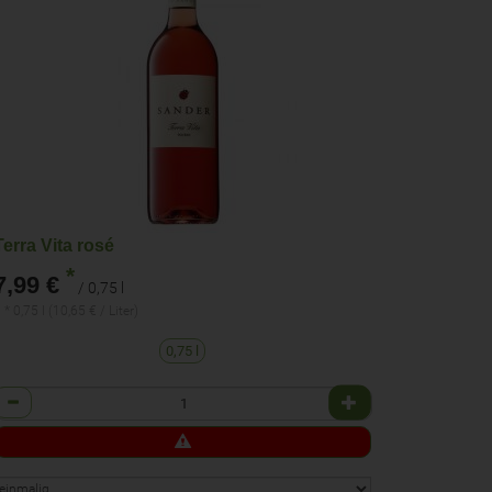
Terra Vita rosé
*
7,99 €
/ 0,75 l
 * 0,75 l (10,65 € / Liter)
0,75 l
Anzahl