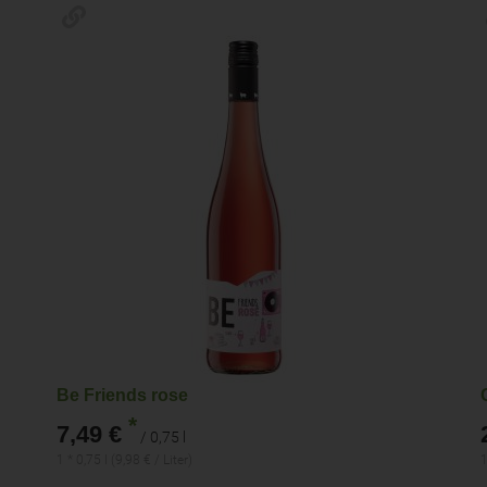
Be Friends rose
*
7,49 €
/ 0,75 l
1 * 0,75 l (9,98 € / Liter)
1