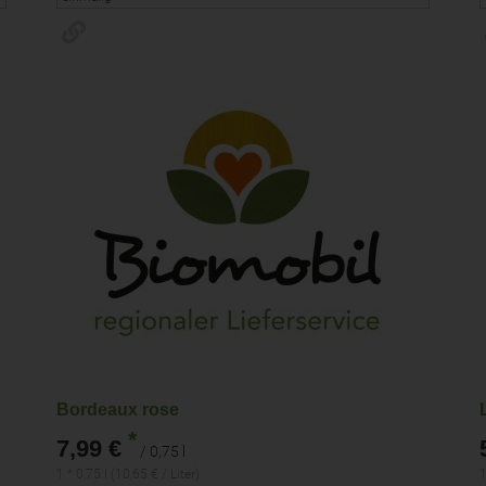
Bordeaux rose
*
7,99 €
/ 0,75 l
1 * 0,75 l (10,65 € / Liter)
1