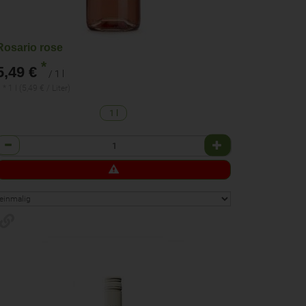
Rosario rose
*
5,49 €
/ 1 l
 * 1 l (5,49 € / Liter)
1 l
Anzahl