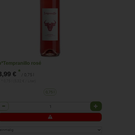
b*Tempranillo rosé
*
3,99 €
/ 0,75 l
 * 0,75 l (5,32 € / Liter)
0,75 l
Anzahl