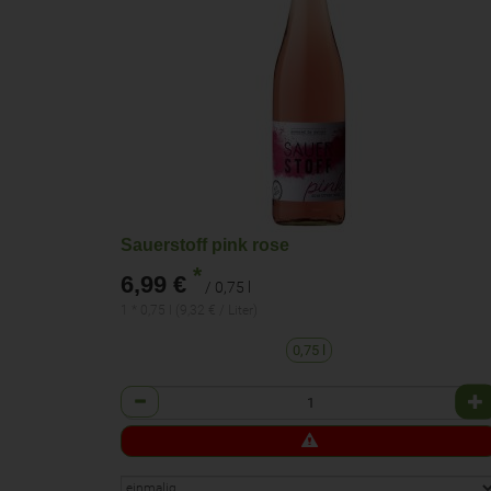
Sauerstoff pink rose
*
6,99 €
/ 0,75 l
1 * 0,75 l (9,32 € / Liter)
0,75 l
Anzahl