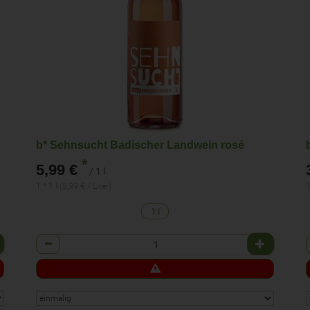
b* Sehnsucht Badischer Landwein rosé
*
5,99 €
/ 1 l
1 * 1 l (5,99 € / Liter)
1
1 l
Anzahl