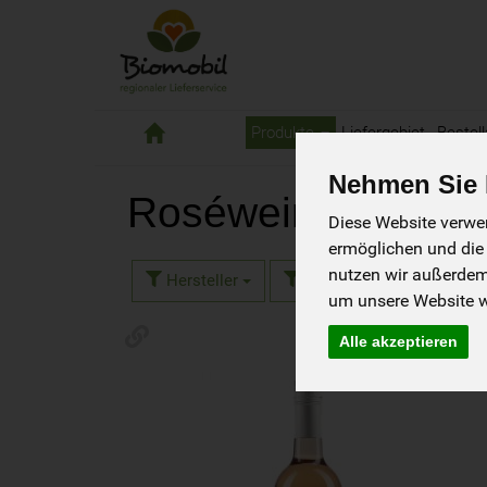
Biomobil
Produkte
Liefergebiet
Bestell
Nehmen Sie I
Roséwein
16 von 1845
Diese Website verwen
ermöglichen und die
nutzen wir außerde
Hersteller
Ernährung
Aller
um unsere Website we
Alle akzeptieren