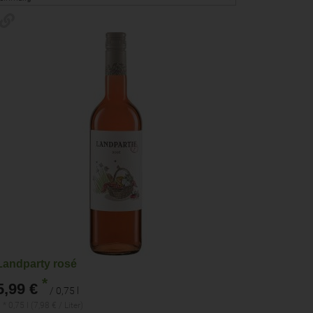
Landparty rosé
*
5,99 €
/ 0,75 l
 * 0,75 l (7,98 € / Liter)