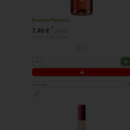
Rosado Palmera
*
7,49 €
/ 0,75 l
1 * 0,75 l (9,98 € / Liter)
0,75 l
Anzahl