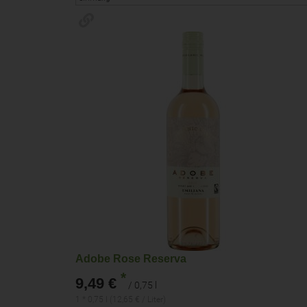
Adobe Rose Reserva
*
9,49 €
/ 0,75 l
1 * 0,75 l (12,65 € / Liter)