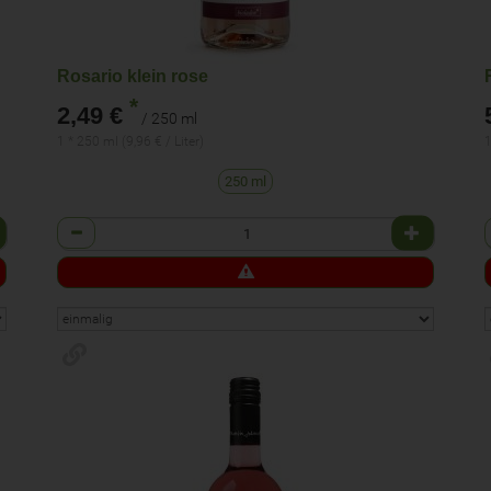
Rosario klein rose
*
2,49 €
/ 250 ml
1 * 250 ml (9,96 € / Liter)
1
250 ml
Anzahl