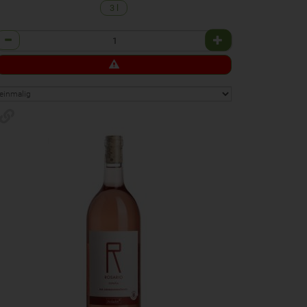
3 l
Anzahl