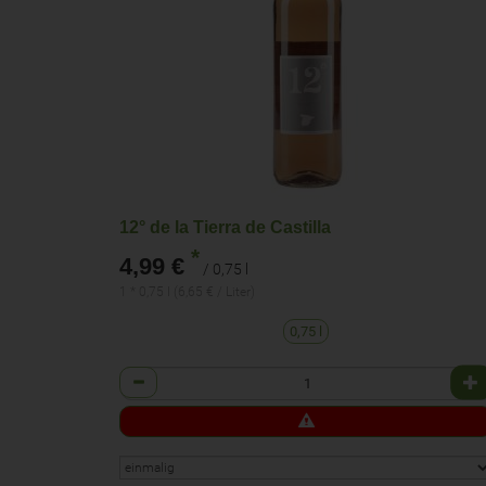
12° de la Tierra de Castilla
*
4,99 €
/ 0,75 l
1 * 0,75 l (6,65 € / Liter)
0,75 l
Anzahl