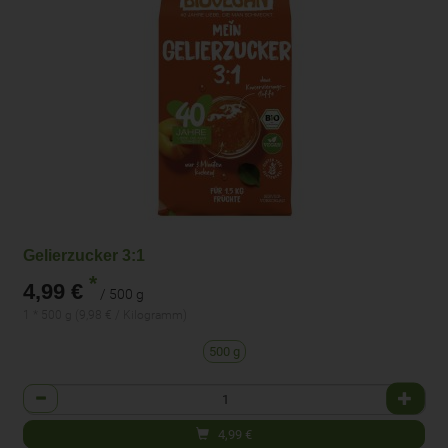
Gelierzucker 3:1
*
4,99 €
/ 500 g
1 * 500 g (9,98 € / Kilogramm)
500 g
Anzahl
4,99
€