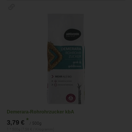
Demerara-Rohrohrzucker kbA
*
3,79 €
/ 500g
1 * 500g (7,58 € / Kilogramm)