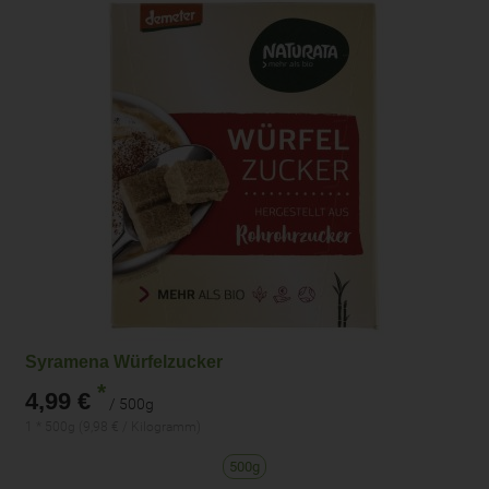
Syramena Würfelzucker
*
4,99 €
/ 500g
1 * 500g (9,98 € / Kilogramm)
500g