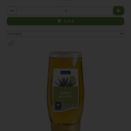
Anzahl
6,29
€