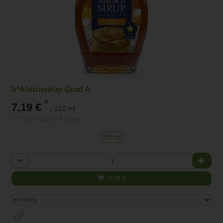
b*Ahornsirup Grad A
*
7,19 €
/ 250 ml
1 * 250 ml (28,76 € / Liter)
250 ml
Anzahl
7,19
€