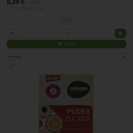
6,29 €
/ 0,5 l
1 * 0,5 l (12,58 € / Liter)
0,5 l
Anzahl
6,29
€