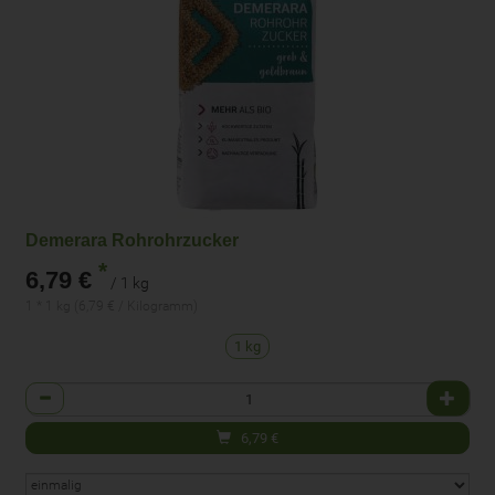
Demerara Rohrohrzucker
*
6,79 €
/ 1 kg
1 * 1 kg (6,79 € / Kilogramm)
1 kg
Anzahl
6,79
€