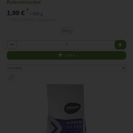
Rohrohrzucker
*
1,99 €
/ 500 g
1 * 500 g (3,98 € / Kilogramm)
500 g
Anzahl
1,99
€