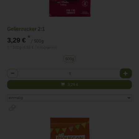
Gelierzucker 2:1
*
3,29 €
/ 500g
1 * 500g (6,58 € / Kilogramm)
500g
Anzahl
3,29
€