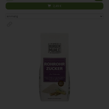
2,49
€