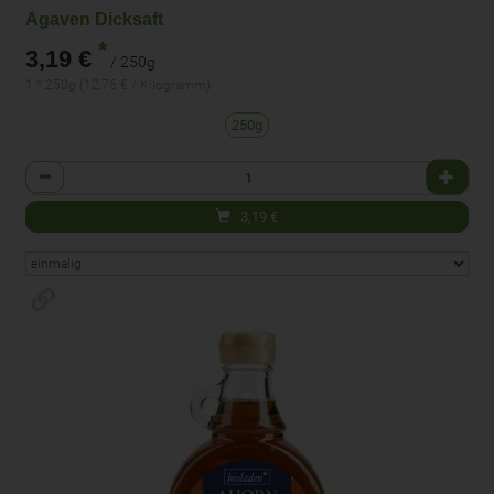
Agaven Dicksaft
*
3,19 €
/ 250g
1 * 250g (12,76 € / Kilogramm)
250g
Anzahl
3,19
€