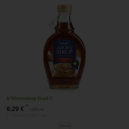
b*Ahornsirup Grad C
*
6,29 €
/ 250 ml
1 * 250 ml (25,16 € / Liter)
250 ml