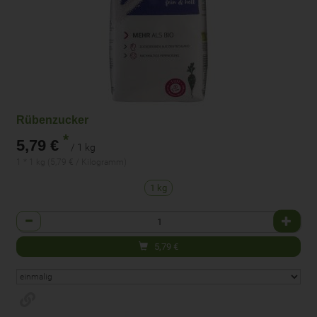
Rübenzucker
*
5,79 €
/ 1 kg
1 * 1 kg (5,79 € / Kilogramm)
1 kg
Anzahl
5,79
€