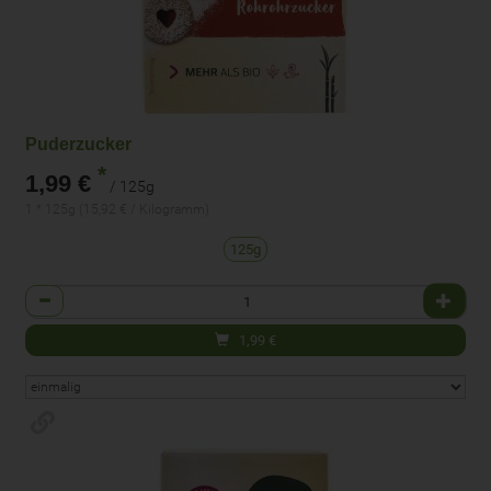
Puderzucker
*
1,99 €
/ 125g
1 * 125g (15,92 € / Kilogramm)
125g
Anzahl
1,99
€