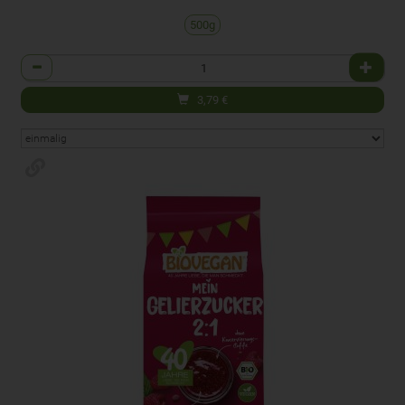
500g
Anzahl
3,79
€