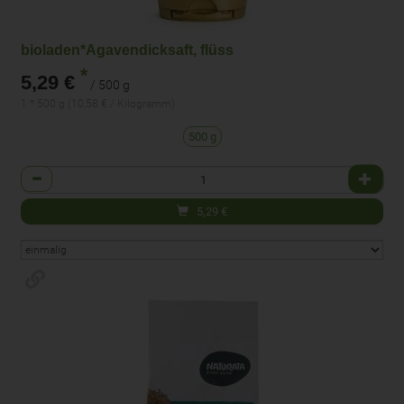
bioladen*Agavendicksaft, flüss
*
5,29 €
/ 500 g
1 * 500 g (10,58 € / Kilogramm)
500 g
Anzahl
5,29
€