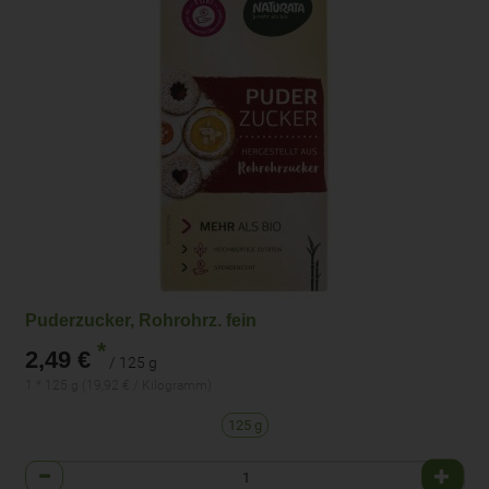
Puderzucker, Rohrohrz. fein
*
2,49 €
/ 125 g
1 * 125 g (19,92 € / Kilogramm)
125 g
Anzahl