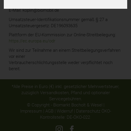
Fax: 0281/2068961
E-Mail: koplin@biomobil.de
Umsatzsteuer-Identifikationsnummer gemäß § 27 a
Umsatzsteuergesetz: DE196093635
Plattform der EU-Kommission zur Online-Streitbeilegung:
https://ec.europa.eu/odr
Wir sind zur Teilnahme an einem Streitbeilegungsverfahren
vor einer
Verbraucherschlichtungsstelle weder verpflichtet noch
bereit.
*Alle Preise in Euro (€) inkl. gesetzlicher Mehrwertsteuer,
zuzüglich Versandkosten, Pfand und optionaler
Servicegebühren.
© Copyright - Biomarkt Bocholt & Wesel |
Impressum
|
AGB
|
Widerruf
|
Datenschutz
ÖKO-
Kontrollstelle: DE-ÖKO-022