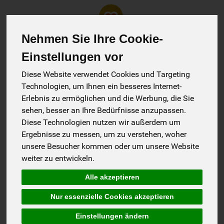
Nehmen Sie Ihre Cookie-
Einstellungen vor
Produkt
Diese Website verwendet Cookies und Targeting
Technologien, um Ihnen ein besseres Internet-
Erlebnis zu ermöglichen und die Werbung, die Sie
Impressum
sehen, besser an Ihre Bedürfnisse anzupassen.
Diese Technologien nutzen wir außerdem um
Josef Koplin
Ergebnisse zu messen, um zu verstehen, woher
unsere Besucher kommen oder um unsere Website
Biomarkt Wesel / Biomobil
weiter zu entwickeln.
Am Spaltmannsfeld 19
Alle akzeptieren
46485 Wesel
Deutschland
Nur essenzielle Cookies akzeptieren
Tel.: 0281/2068962
Einstellungen ändern