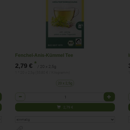
Fenchel-Anis-Kümmel Tee
*
2,79 €
/ 20 x 2,5g
1 * 20 x 2,5g (55,80 € / Kilogramm)
1
20 x 2,5g
Anzahl
2,79
€