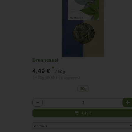
Brennessel
*
4,49 €
/ 50g
1 * 50g (89,80 € / Kilogramm)
50g
Anzahl
4,49
€