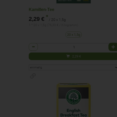
Kamillen-Tee
*
2,29 €
/ 20 x 1,5g
1 * 20 x 1,5g (76,33 € / Kilogramm)
20 x 1,5g
Anzahl
2,29
€