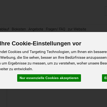
P
ablauf
Biokisten
Angebote
Fragen/ FAQ
zur Website
hre Cookie-Einstellungen vor
det Cookies und Targeting Technologien, um Ihnen ein besseres 
 Werbung, die Sie sehen, besser an Ihre Bedürfnisse anzupassen
17
2
m um Ergebnisse zu messen, um zu verstehen, woher unsere Be
iter zu entwickeln.
Schwarz- & Grüntee
Nur essenzielle Cookies akzeptieren
E