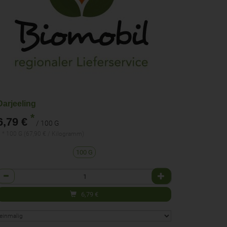
Darjeeling
*
6,79 €
/ 100 G
 * 100 G (67,90 € / Kilogramm)
100 G
Anzahl
6,79
€