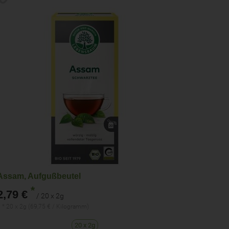
Assam, Aufgußbeutel
*
2,79 €
/ 20 x 2g
 * 20 x 2g (69,75 € / Kilogramm)
20 x 2g