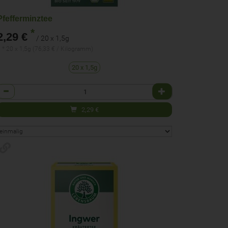
Pfefferminztee
*
2,29 €
/ 20 x 1,5g
 * 20 x 1,5g (76,33 € / Kilogramm)
20 x 1,5g
Anzahl
2,29
€