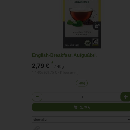
English-Breakfast, Aufgußbtl.
*
2,79 €
/ 40g
1 * 40g (69,75 € / Kilogramm)
40g
Anzahl
2,79
€