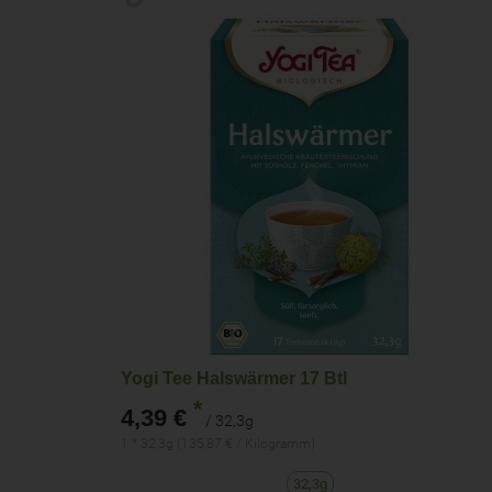
Yogi Tee Halswärmer 17 Btl
*
4,39 €
/ 32,3g
1 * 32,3g (135,87 € / Kilogramm)
32,3g