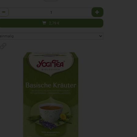
Anzahl
2,79
€