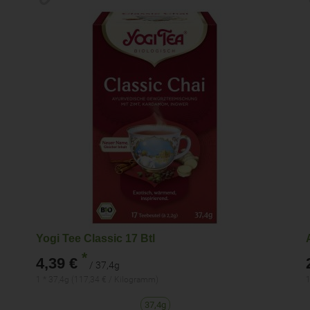
Yogi Tee Classic 17 Btl
*
4,39 €
/ 37,4g
1 * 37,4g (117,34 € / Kilogramm)
1
37,4g