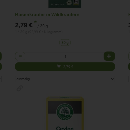
Basenkräuter m.Wildkräutern
*
2,79 €
/ 30 g
1 * 30 g (92,99 € / Kilogramm)
1
30 g
Anzahl
2,79
€