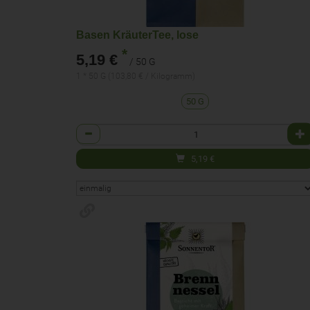
Basen KräuterTee, lose
*
5,19 €
/ 50 G
1 * 50 G (103,80 € / Kilogramm)
50 G
Anzahl
5,19
€