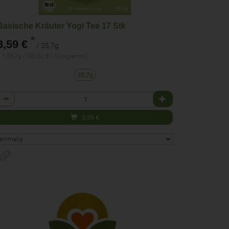
Basische Kräuter Yogi Tee 17 Stk
*
3,59 €
/ 35,7g
 * 35,7g (100,52 € / Kilogramm)
35,7g
Anzahl
3,59
€