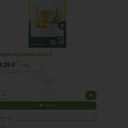
Ingwer Kräutertee 20x1,5
*
3,29 €
/ 50g
 * 50g (65,80 € / Kilogramm)
50g
Anzahl
3,29
€