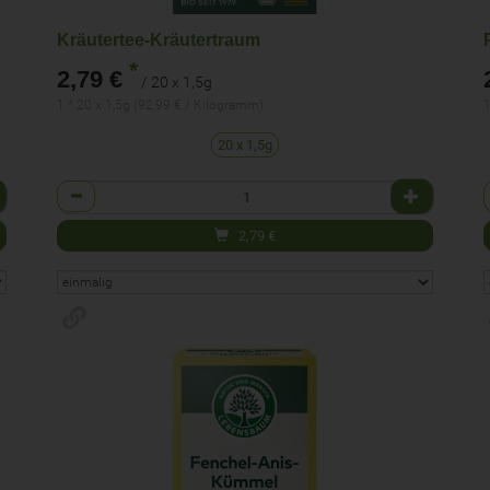
Kräutertee-Kräutertraum
*
2,79 €
/ 20 x 1,5g
1 * 20 x 1,5g (92,99 € / Kilogramm)
1
20 x 1,5g
Anzahl
2,79
€