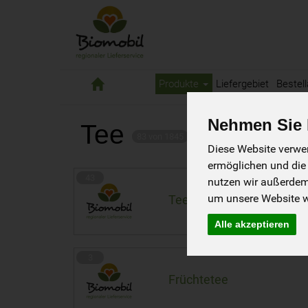
Biomobil
Produkte
Liefergebiet
Bestell
Nehmen Sie I
Tee
83 von 1845
Diese Website verwen
ermöglichen und die
43
nutzen wir außerde
um unsere Website we
Teemischungen
Alle akzeptieren
3
Früchtetee