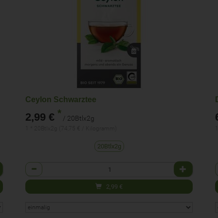
Ceylon Schwarztee
*
2,99 €
/ 20Btlx2g
1 * 20Btlx2g (74,75 € / Kilogramm)
1
20Btlx2g
Anzahl
2,99
€