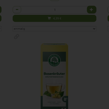
Anzahl
4,39
€