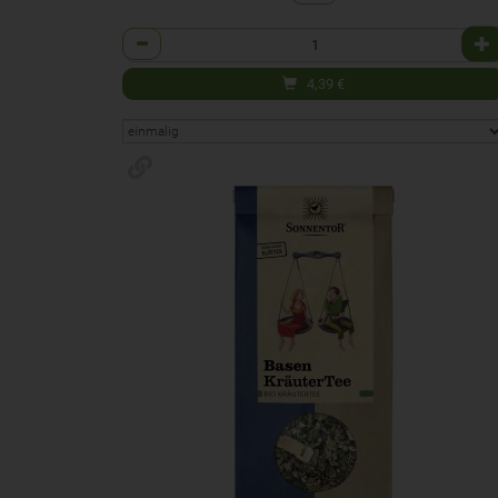
Anzahl
4,39
€