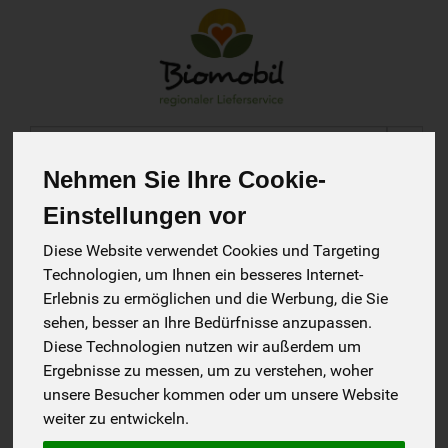
Produkt
Nehmen Sie Ihre Cookie-
Biokiste
Einstellungen vor
13 von 1845
Diese Website verwendet Cookies und Targeting
Technologien, um Ihnen ein besseres Internet-
Erlebnis zu ermöglichen und die Werbung, die Sie
Biokiste online bestellen: Frische Bio-Vielfalt bequem
sehen, besser an Ihre Bedürfnisse anzupassen.
nach Hause geliefert
Diese Technologien nutzen wir außerdem um
Frisch, saisonal und bequem nach Hause geliefert: Unsere
Ergebnisse zu messen, um zu verstehen, woher
Biokiste bringt sorgfältig ausgewähltes Obst und Gemüse
unsere Besucher kommen oder um unsere Website
aus biologischem Anbau direkt vor Ihre Haustür. Stellen Sie
weiter zu entwickeln.
Größe, Inhalt und Lieferrhythmus individuell zusammen –