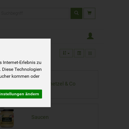
rodukt
Internet-Erlebnis zu
. Diese Technologien
sucher kommen oder
Sojaschnetzel & Co
instellungen ändern
2
Saucen