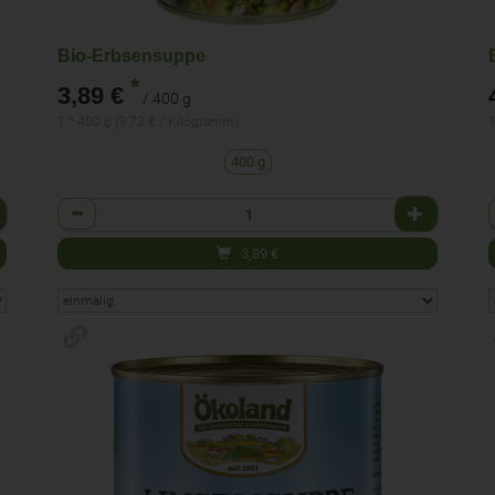
Bio-Erbsensuppe
*
3,89 €
/ 400 g
1 * 400 g (9,73 € / Kilogramm)
1
400 g
Anzahl
3,89
€