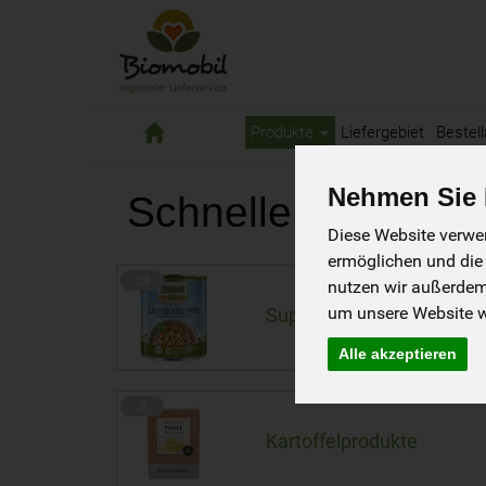
Biomobil
Produkte
Liefergebiet
Bestell
Nehmen Sie I
Schnelle Küche
73 von
Diese Website verwen
ermöglichen und die
24
nutzen wir außerde
um unsere Website we
Suppen & Eintöpfe
Alle akzeptieren
3
Kartoffelprodukte