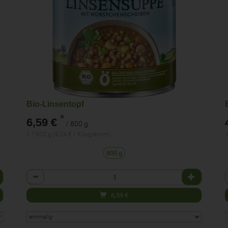
Bio-Linsentopf
*
6,59 €
/ 800 g
1 * 800 g (8,24 € / Kilogramm)
1
800 g
Anzahl
6,59
€