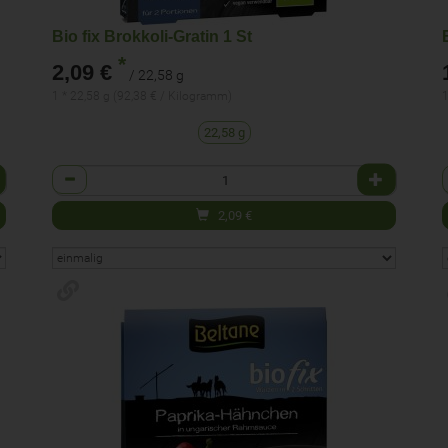
Bio fix Brokkoli-Gratin 1 St
*
2,09 €
/ 22,58 g
1 * 22,58 g (92,38 € / Kilogramm)
1
22,58 g
Anzahl
2,09
€