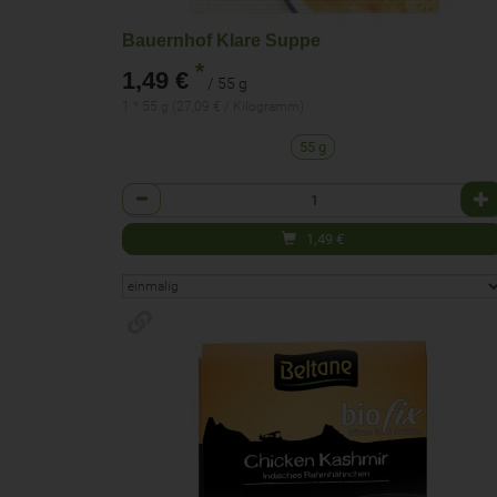
Bauernhof Klare Suppe
*
1,49 €
/ 55 g
1 * 55 g (27,09 € / Kilogramm)
55 g
Anzahl
1,49
€