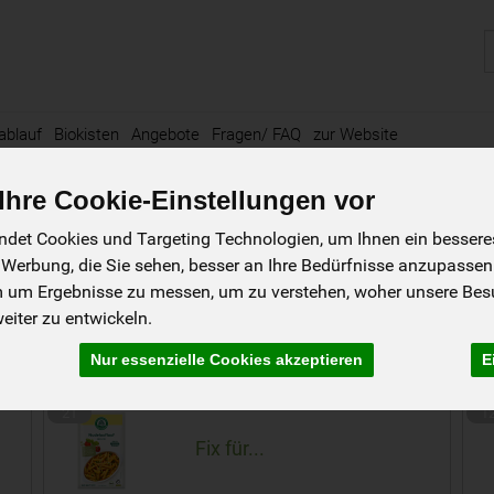
P
ablauf
Biokisten
Angebote
Fragen/ FAQ
zur Website
hre Cookie-Einstellungen vor
 1845
det Cookies und Targeting Technologien, um Ihnen ein besseres 
 Werbung, die Sie sehen, besser an Ihre Bedürfnisse anzupassen
9
4
m um Ergebnisse zu messen, um zu verstehen, woher unsere Be
iter zu entwickeln.
Fertigmischungen
Nur essenzielle Cookies akzeptieren
E
21
1
Fix für...