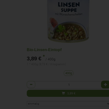
Bio-Linsen-Eintopf
*
3,89 €
/ 400g
1 * 400g (9,73 € / Kilogramm)
400g
Anzahl
3,89
€