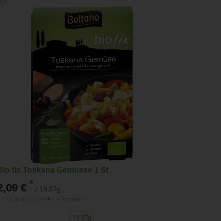
Bio fix Toskana Gemuese 1 St
*
2,09 €
/ 19,37g
 * 19,37g (107,84 € / Kilogramm)
19,37g