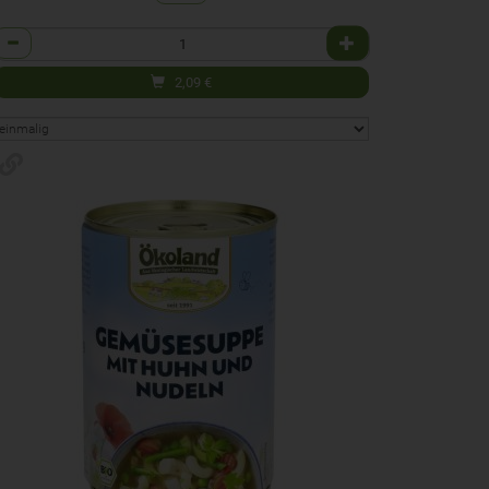
Anzahl
2,09
€