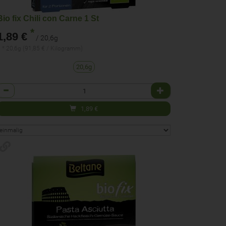
Bio fix Chili con Carne 1 St
*
1,89 €
/ 20,6g
 * 20,6g (91,85 € / Kilogramm)
20,6g
Anzahl
1,89
€