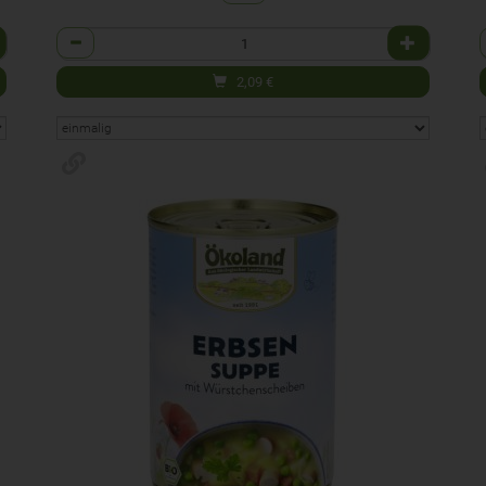
Anzahl
2,09
€