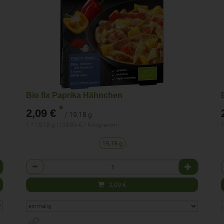
Bio fix Paprika Hähnchen
*
2,09 €
/ 19,18 g
1 * 19,18 g (108,89 € / Kilogramm)
1
19,18 g
Anzahl
2,09
€