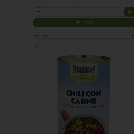
Anzahl
2,09
€