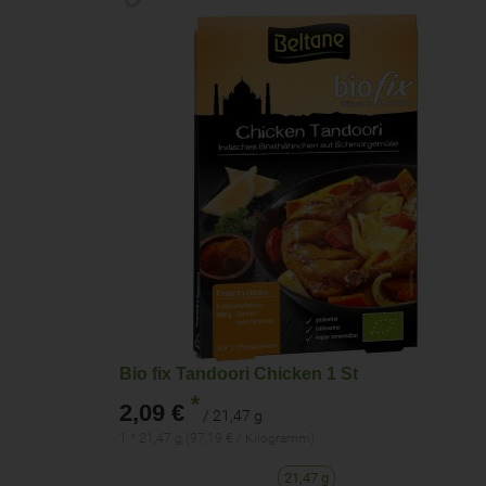
Bio fix Tandoori Chicken 1 St
*
2,09 €
/ 21,47 g
1 * 21,47 g (97,19 € / Kilogramm)
21,47 g