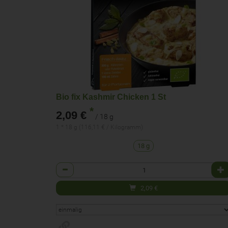
Bio fix Kashmir Chicken 1 St
*
2,09 €
/ 18 g
1 * 18 g (116,11 € / Kilogramm)
18 g
Anzahl
2,09
€