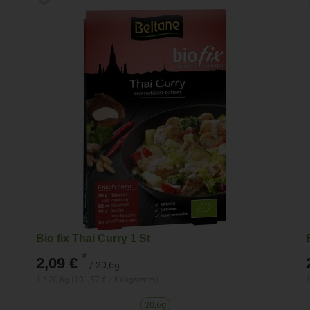
Bio fix Thai Curry 1 St
*
2,09 €
/ 20,6g
1 * 20,6g (101,57 € / Kilogramm)
1
20,6g