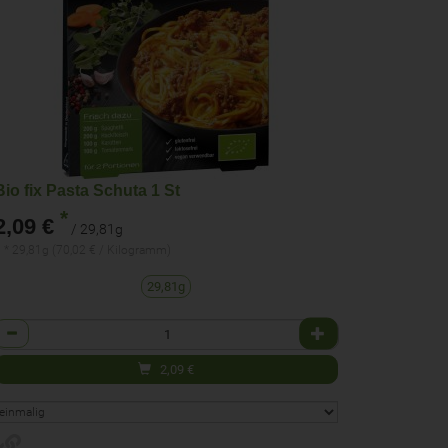
Bio fix Pasta Schuta 1 St
*
2,09 €
/ 29,81g
 * 29,81g (70,02 € / Kilogramm)
29,81g
Anzahl
2,09
€