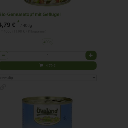
Bio-Gemüsetopf mit Geflügel
*
4,79 €
/ 400g
 * 400g (11,98 € / Kilogramm)
400g
Anzahl
4,79
€