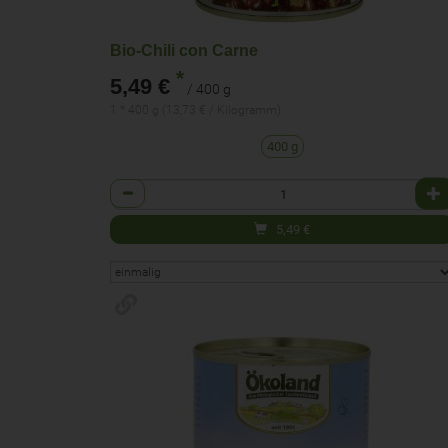
Bio-Chili con Carne
*
5,49 €
/ 400 g
1 * 400 g (13,73 € / Kilogramm)
400 g
Anzahl
5,49
€