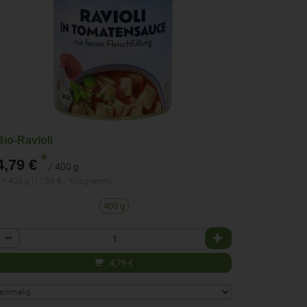
Bio-Ravioli
*
4,79 €
/ 400 g
 * 400 g (11,98 € / Kilogramm)
400 g
Anzahl
4,79
€