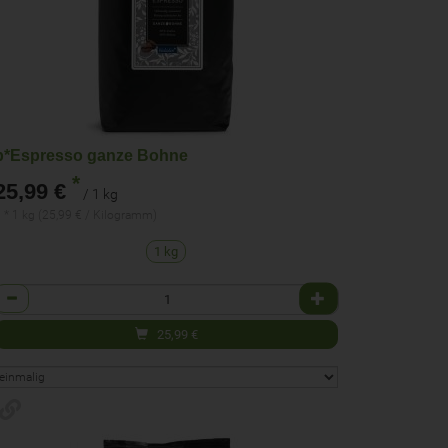
b*Espresso ganze Bohne
*
25,99 €
/ 1 kg
 * 1 kg (25,99 € / Kilogramm)
1 kg
Anzahl
25,99
€