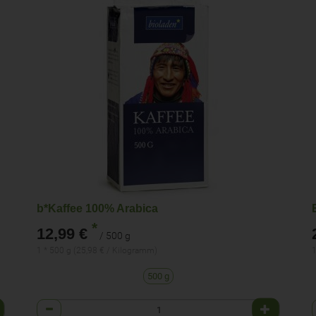
b*Kaffee 100% Arabica
*
12,99 €
/ 500 g
1 * 500 g (25,98 € / Kilogramm)
1
500 g
Anzahl