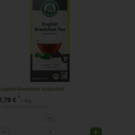
English-Breakfast, Aufgußbtl.
*
2,79 €
/ 40g
 * 40g (69,75 € / Kilogramm)
40g
Anzahl