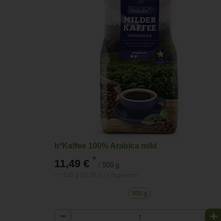
b*Kaffee 100% Arabica mild
*
11,49 €
/ 500 g
1 * 500 g (22,98 € / Kilogramm)
500 g
Anzahl