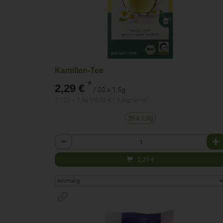
Kamillen-Tee
*
2,29 €
/ 20 x 1,5g
1 * 20 x 1,5g (76,33 € / Kilogramm)
20 x 1,5g
Anzahl
2,29
€