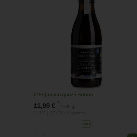
b*Espresso ganze Bohne
*
11,99 €
/ 320 g
1 * 320 g (37,47 € / Kilogramm)
320 g
Anzahl