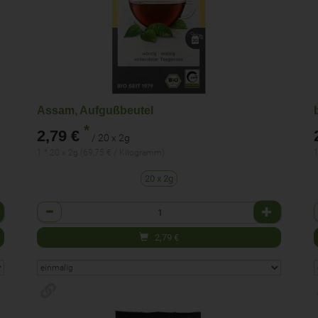
Assam, Aufgußbeutel
*
2,79 €
/ 20 x 2g
1 * 20 x 2g (69,75 € / Kilogramm)
1
20 x 2g
Anzahl
2,79
€