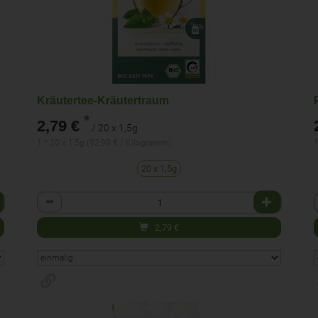
Kräutertee-Kräutertraum
*
2,79 €
/ 20 x 1,5g
1 * 20 x 1,5g (92,99 € / Kilogramm)
1
20 x 1,5g
Anzahl
2,79
€