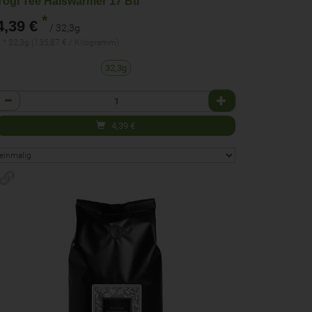
Yogi Tee Halswärmer 17 Btl
*
4,39 €
/ 32,3g
 * 32,3g (135,87 € / Kilogramm)
32,3g
Anzahl
4,39
€