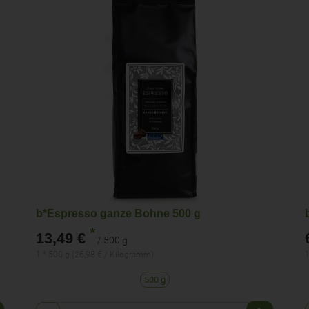
b*Espresso ganze Bohne 500 g
*
13,49 €
/ 500 g
1 * 500 g (26,98 € / Kilogramm)
1
500 g
Anzahl