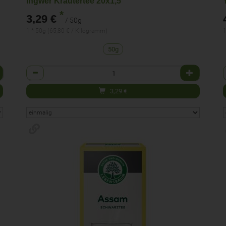
Ingwer Kräutertee 20x1,5
*
3,29 €
/ 50g
1 * 50g (65,80 € / Kilogramm)
1
50g
Anzahl
3,29
€