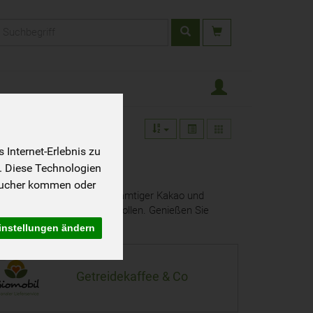
rodukt
Internet-Erlebnis zu
. Diese Technologien
sucher kommen oder
er- und Früchtetees sowie samtiger Kakao und
duktion und strengste Kontrollen. Genießen Sie
instellungen ändern
4
Getreidekaffee & Co