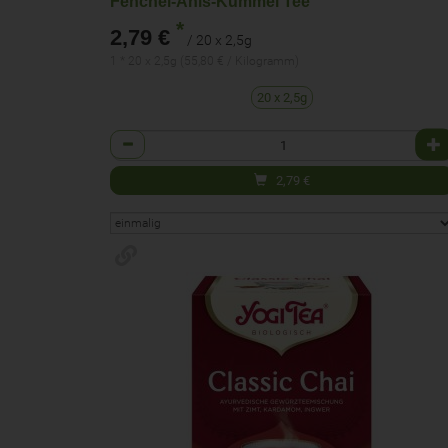
Fenchel-Anis-Kümmel Tee
*
2,79 €
/ 20 x 2,5g
1 * 20 x 2,5g (55,80 € / Kilogramm)
20 x 2,5g
Anzahl
2,79
€