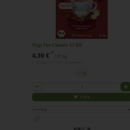
Yogi Tee Classic 17 Btl
*
4,39 €
/ 37,4g
1 * 37,4g (117,34 € / Kilogramm)
37,4g
Anzahl
4,39
€