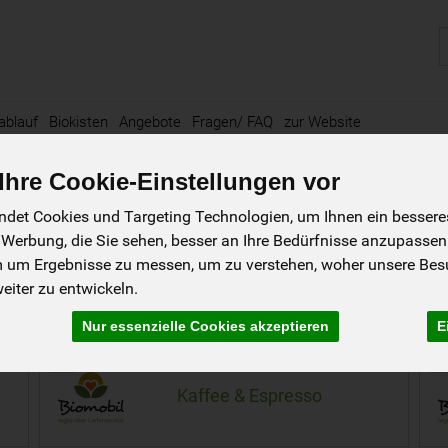
P
ablauf
Biokisten
Angebote
Fragen/ FAQ
zur Website
hre Cookie-Einstellungen vor
kao
125 von 1845
det Cookies und Targeting Technologien, um Ihnen ein besseres 
 Werbung, die Sie sehen, besser an Ihre Bedürfnisse anzupassen
cher Genuss aus fairem Handel
m um Ergebnisse zu messen, um zu verstehen, woher unsere Be
, Getreidekaffee, würziger Schwarz- und Grüntee, beruhigende Kräut
iter zu entwickeln.
stehen für 100 % Bio-Qualität, faire Lieferketten, klimaneutrale Pro
zeugt, fair gehandelt und vollmundig im Geschmack.
Nur essenzielle Cookies akzeptieren
E
21
1
Kaffee & Espresso