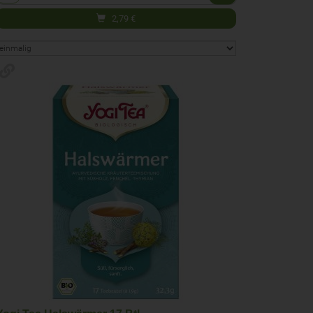
2,79
€