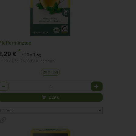
Pfefferminztee
*
2,29 €
/ 20 x 1,5g
 * 20 x 1,5g (76,33 € / Kilogramm)
20 x 1,5g
Anzahl
2,29
€