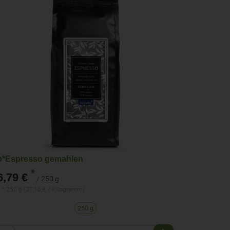
b*Espresso gemahlen
*
6,79 €
/ 250 g
 * 250 g (27,16 € / Kilogramm)
250 g
Anzahl